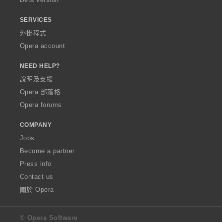
SERVICES
外掛程式
Opera account
NEED HELP?
說明及支援
Opera 部落格
Opera forums
COMPANY
Jobs
Become a partner
Press info
Contact us
關於 Opera
© Opera Software