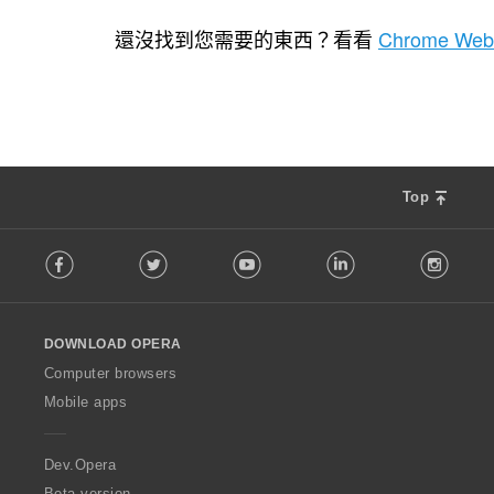
評
1
分
還沒找到您需要的東西？看看
Chrome Web
的
總
次
數
:
Top
F
Facebook
Twitter
Youtube
LinkedIn
Instag
o
l
l
o
DOWNLOAD OPERA
w
O
Computer browsers
p
Mobile apps
e
r
a
Dev.Opera
Beta version