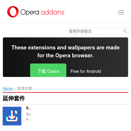
跳
到
主
要
內
容
區
These extensions and wallpapers are made
for the
Opera browser
.
下載 Opera
Free for Android
Home
搜尋結果
延伸套件
SnapTik
Sn
a...