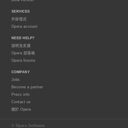
SERVICES
外掛程式
Opera account
NEED HELP?
說明及支援
Opera 部落格
Opera forums
COMPANY
Jobs
Become a partner
Press info
Contact us
關於 Opera
© Opera Software