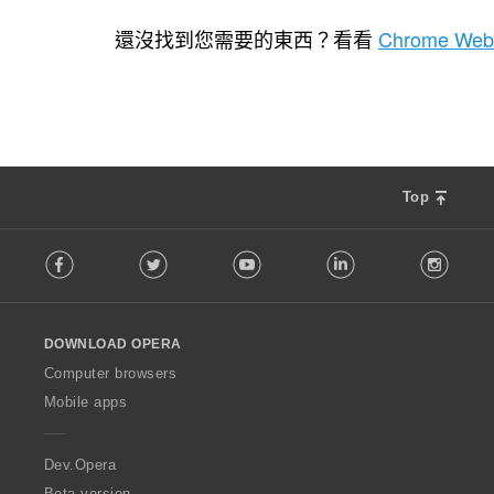
評
評
評
3
6
0
分
分
分
還沒找到您需要的東西？看看
Chrome Web
的
的
的
總
總
總
次
次
次
數
數
數
:
:
:
Top
F
Facebook
Twitter
Youtube
LinkedIn
Instag
o
l
l
o
DOWNLOAD OPERA
w
O
Computer browsers
p
Mobile apps
e
r
a
Dev.Opera
Beta version