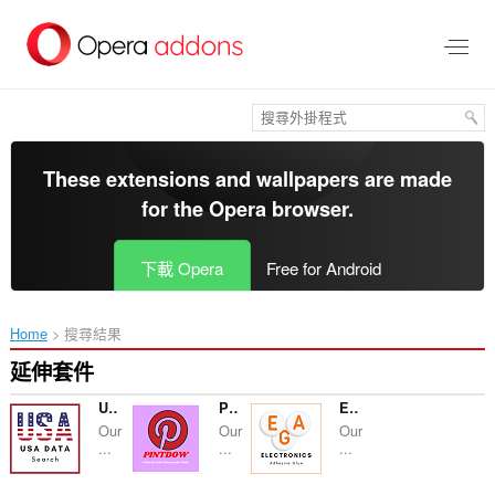
跳
到
主
要
內
容
區
These extensions and wallpapers are made
for the
Opera browser
.
下載 Opera
Free for Android
Home
搜尋結果
延伸套件
USA Data Search
Pintdow - Pinterest Downloader Guide
Electronics Adhesive Glue
Our
Our
Our
...
...
...