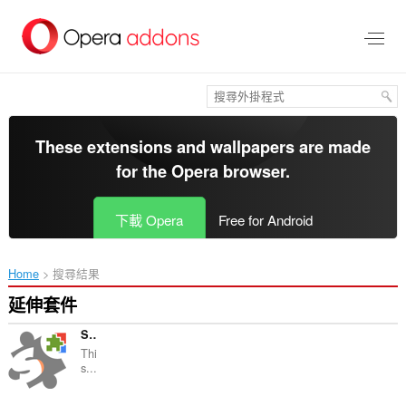
跳
到
主
要
內
容
區
These extensions and wallpapers are made
for the
Opera browser
.
下載 Opera
Free for Android
Home
搜尋結果
延伸套件
Sitemap Explorer: Check and View XML Sitemaps
Thi
s...