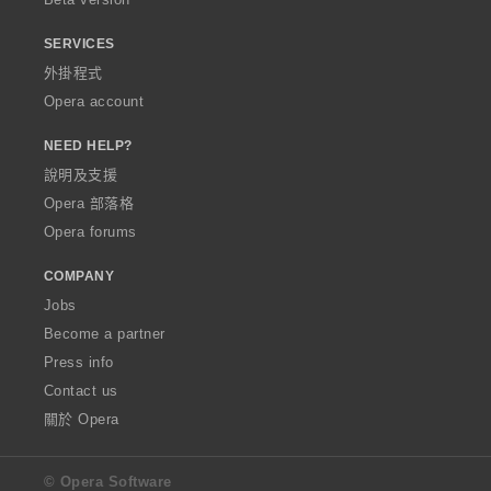
SERVICES
外掛程式
Opera account
NEED HELP?
說明及支援
Opera 部落格
Opera forums
COMPANY
Jobs
Become a partner
Press info
Contact us
關於 Opera
© Opera Software