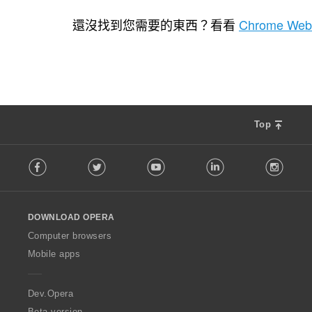
評
4
分
還沒找到您需要的東西？看看
Chrome Web
的
總
次
數
:
Top
F
Facebook
Twitter
Youtube
LinkedIn
Instag
o
l
l
o
DOWNLOAD OPERA
w
O
Computer browsers
p
Mobile apps
e
r
a
Dev.Opera
Beta version