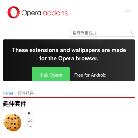
跳
到
主
要
內
容
區
These extensions and wallpapers are made
for the
Opera browser
.
下載 Opera
Free for Android
Home
搜尋結果
延伸套件
EditThisCookie
Edi
t...