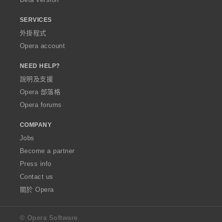
SERVICES
外掛程式
Opera account
NEED HELP?
說明及支援
Opera 部落格
Opera forums
COMPANY
Jobs
Become a partner
Press info
Contact us
關於 Opera
© Opera Software