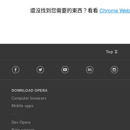
評
94
分
還沒找到您需要的東西？看看
Chrome Web
的
總
次
數
:
Top
F
Facebook
Twitter
Youtube
LinkedIn
Instag
o
l
l
o
DOWNLOAD OPERA
w
O
Computer browsers
p
Mobile apps
e
r
a
Dev.Opera
Beta version