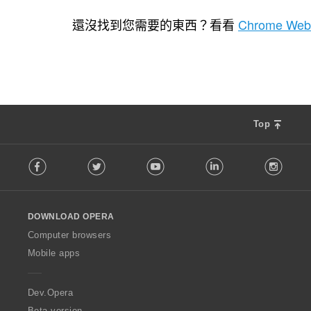
評
4
分
還沒找到您需要的東西？看看
Chrome Web
的
總
次
數
:
Top
F
Facebook
Twitter
Youtube
LinkedIn
Instag
o
l
l
o
DOWNLOAD OPERA
w
O
Computer browsers
p
Mobile apps
e
r
a
Dev.Opera
Beta version