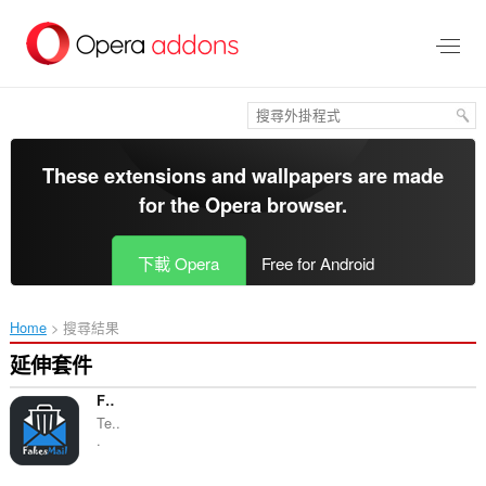
跳
到
主
要
內
容
區
These extensions and wallpapers are made
for the
Opera browser
.
下載 Opera
Free for Android
Home
搜尋結果
延伸套件
FakesMail Generators
Te..
.