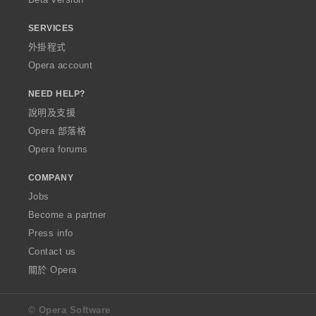
SERVICES
外掛程式
Opera account
NEED HELP?
說明及支援
Opera 部落格
Opera forums
COMPANY
Jobs
Become a partner
Press info
Contact us
關於 Opera
© Opera Software