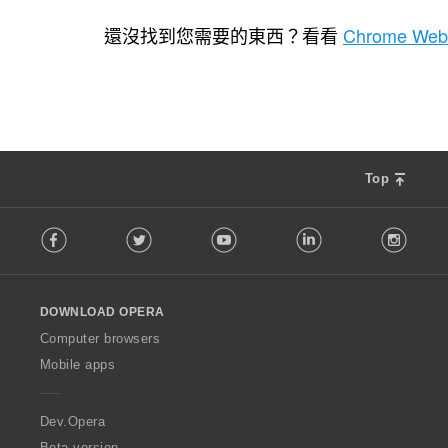
評
327
分
還沒找到您需要的東西？看看
Chrome Web
的
總
次
數
:
Top
F
Facebook
Twitter
Youtube
LinkedIn
Instag
o
l
l
o
DOWNLOAD OPERA
w
O
Computer browsers
p
Mobile apps
e
r
a
Dev.Opera
Beta version