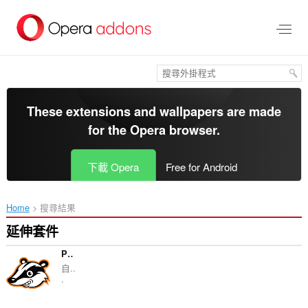
跳
到
主
要
內
容
區
These extensions and wallpapers are made
for the
Opera browser
.
下載 Opera
Free for Android
Home
搜尋結果
延伸套件
Privacy Badger
自..
.