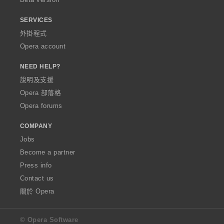
SERVICES
外掛程式
Opera account
NEED HELP?
說明及支援
Opera 部落格
Opera forums
COMPANY
Jobs
Become a partner
Press info
Contact us
關於 Opera
© Opera Software