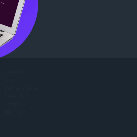
COMPANY
Jobs
Become a partner
Press info
Contact us
關於 Opera