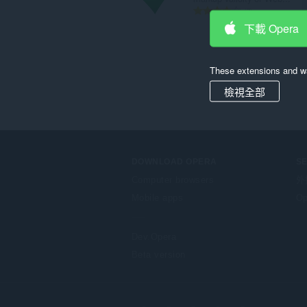
評
7
分
下載 Opera
的
總
次
These extensions and wa
數
:
檢視全部
DOWNLOAD OPERA
S
Computer browsers
外
Mobile apps
Op
Dev.Opera
Beta version
F
o