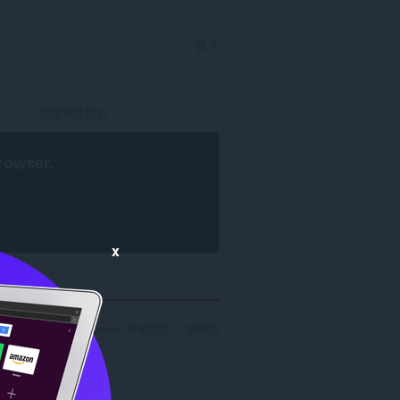
登入
rowser
.
x
研發人員 'dreamcarved' 結果找到 3 個項目
..