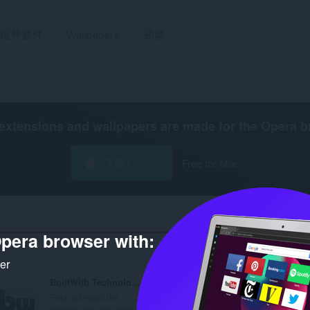
延伸套件
Wallpapers
研發
extensions and wallpapers are made for the
Opera b
下載 Opera
Free for Mac
pera browser with:
搜尋
ker
BuiltWith Technology Profiler
ColorPicker Eyedropper
Find out what the
A color-picker tool that
website you are visiting...
allows you to select col.