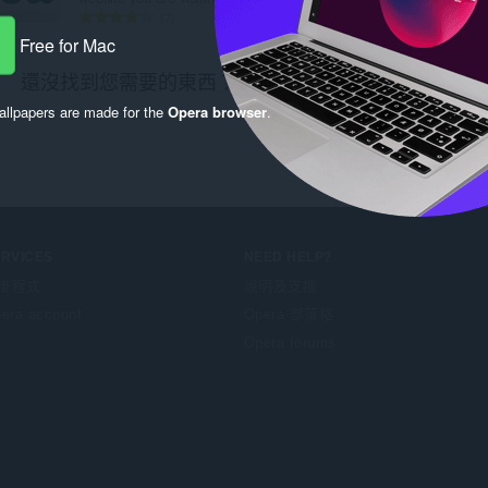
評
評
7
84
分
分
Free for Mac
的
的
還沒找到您需要的東西？看看
Chrome Web Store
。
總
總
次
次
llpapers are made for the
Opera browser
.
數
數
:
:
ERVICES
NEED HELP?
掛程式
說明及支援
era account
Opera 部落格
Opera forums