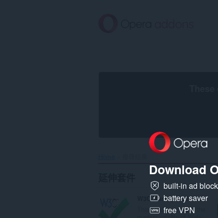
跳
到
主
要
內
容
區
These 
Home
搜尋結果
Download O
延伸套件
built-in ad bloc
battery saver
W3C Markup Validation Service
This validator checks the
free VPN
markup validity of Web...