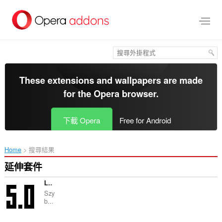
跳
到
主
要
內
容
區
These extensions and wallpapers are made
for the
Opera browser
.
下載 Opera
Free for Android
Home
搜尋結果
延伸套件
LibPlus - rozszerzenie do Librusa
Szy
b...