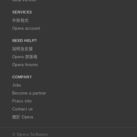
SERVICES
外掛程式
Opera account
NEED HELP?
說明及支援
Opera 部落格
Opera forums
COMPANY
Jobs
Become a partner
Press info
Contact us
關於 Opera
© Opera Software