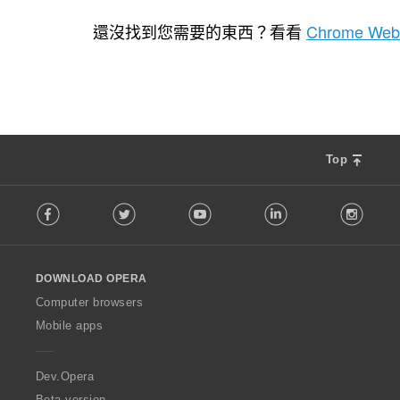
評
11
分
還沒找到您需要的東西？看看
Chrome Web
的
總
次
數
:
Top
F
Facebook
Twitter
Youtube
LinkedIn
Instag
o
l
l
o
DOWNLOAD OPERA
w
O
Computer browsers
p
Mobile apps
e
r
a
Dev.Opera
Beta version