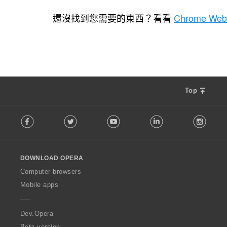
評
評
8
10
分
分
還沒找到您需要的東西？看看
Chrome Web
的
的
總
總
次
次
數
數
:
:
Top
F
Facebook
Twitter
Youtube
LinkedIn
Instag
o
l
l
o
DOWNLOAD OPERA
w
O
Computer browsers
p
Mobile apps
e
r
a
Dev.Opera
Beta version