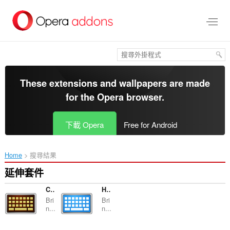
跳
到
主
要
內
容
區
These extensions and wallpapers are made
for the
Opera browser
.
下載 Opera
Free for Android
Home
搜尋結果
延伸套件
Comfort On-Screen Keyboard Pro Extension
Hot Virtual Keyboard Extension
Bri
Bri
n...
n...