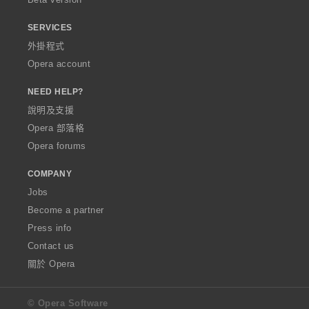
SERVICES
外掛程式
Opera account
NEED HELP?
說明及支援
Opera 部落格
Opera forums
COMPANY
Jobs
Become a partner
Press info
Contact us
關於 Opera
© Opera Software