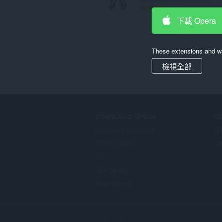
評
6
分
下載 Opera
的
總
次
These extensions and wa
數
:
檢視全部
DOWNLOAD OPERA
S
Computer browsers
外
Mobile apps
Op
Dev.Opera
Beta version
F
o