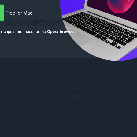
Free for Mac
還沒找到您需要的東西？看看
Chrome Web Store
。
llpapers are made for the
Opera browser
.
ERVICES
NEED HELP?
掛程式
說明及支援
era account
Opera 部落格
Opera forums