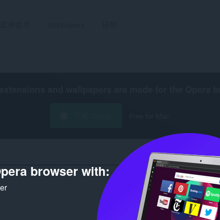
延伸套件
Wallpapers
研發
extensions and wallpapers are made for the
Opera b
下載 Opera
Free for Mac
pera browser with:
ker