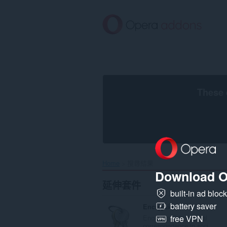
跳
到
主
要
內
容
區
These 
Home
搜尋結果
Download O
延伸套件
built-in ad bloc
battery saver
Encryption
Encryption of personal
free VPN
correspondence in soci...