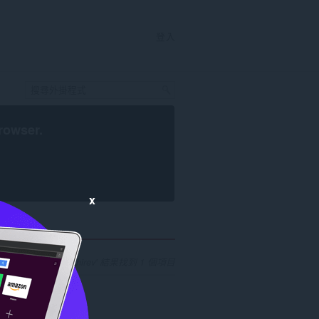
登入
rowser
.
x
搜尋研發人員 'bakhirev' 結果找到 1 個項目