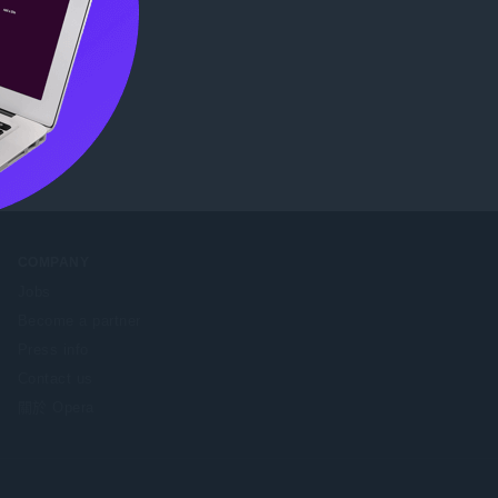
COMPANY
Jobs
Become a partner
Press info
Contact us
關於 Opera