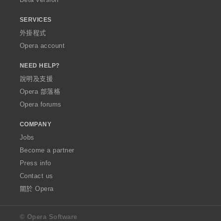
SERVICES
外掛程式
Opera account
NEED HELP?
說明及支援
Opera 部落格
Opera forums
COMPANY
Jobs
Become a partner
Press info
Contact us
關於 Opera
© Opera Software