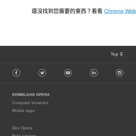
評
1
分
還沒找到您需要的東西？看看
Chrome Web
的
總
次
數
:
Top
F
Facebook
Twitter
Youtube
LinkedIn
Instag
o
l
l
o
DOWNLOAD OPERA
w
O
Computer browsers
p
Mobile apps
e
r
a
Dev.Opera
Beta version