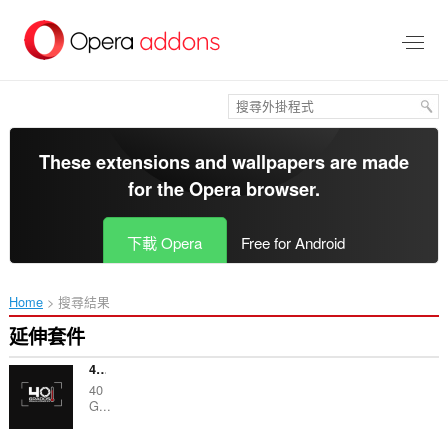
跳
到
主
要
內
容
區
These extensions and wallpapers are made
for the
Opera browser
.
下載 Opera
Free for Android
Home
搜尋結果
延伸套件
40gradosproducciones
40
G...