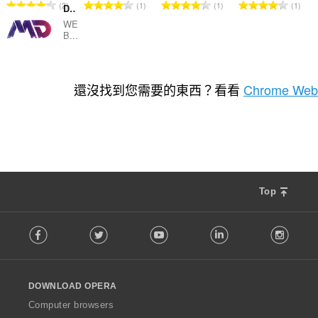
評
評
評
評
2
1
1
1
Diseño Web Barcelona
分
分
分
分
WE
的
的
的
的
B...
總
總
總
總
次
次
次
次
評
1
數
數
數
數
分
還沒找到您需要的東西？看看
Chrome Web
:
:
:
:
的
總
次
數
:
Top
F
Facebook
Twitter
Youtube
LinkedIn
Instag
o
l
l
o
DOWNLOAD OPERA
w
O
Computer browsers
p