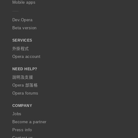
Mobile apps
e
r
a
Dev.Opera
Beta version
SERVICES
外掛程式
Opera account
NEED HELP?
說明及支援
Opera 部落格
Opera forums
COMPANY
Jobs
Become a partner
Press info
Contact us