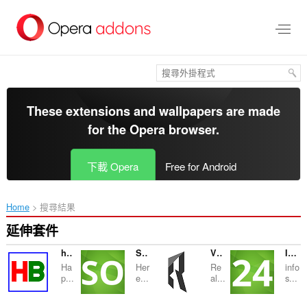
跳
到
主
要
內
容
區
These extensions and wallpapers are made
for the
Opera browser
.
下載 Opera
Free for Android
Home
搜尋結果
延伸套件
happy bangla
Succeed Online
VENTA PISOS SITGES
Info Search 24
Ha
Her
Re
info
p...
e...
al...
s...