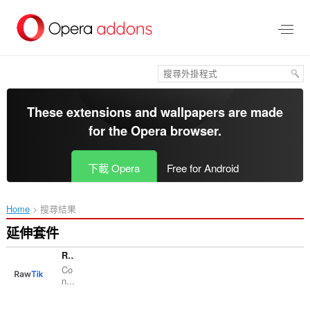
跳
到
主
要
內
容
區
These extensions and wallpapers are made
for the
Opera browser
.
下載 Opera
Free for Android
Home
搜尋結果
延伸套件
RawTik
Co
n...