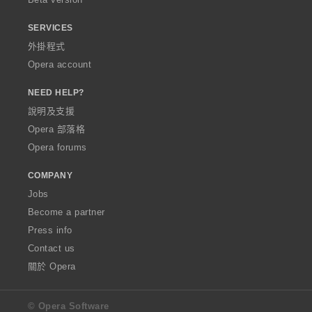
SERVICES
外掛程式
Opera account
NEED HELP?
說明及支援
Opera 部落格
Opera forums
COMPANY
Jobs
Become a partner
Press info
Contact us
關於 Opera
© Opera Software