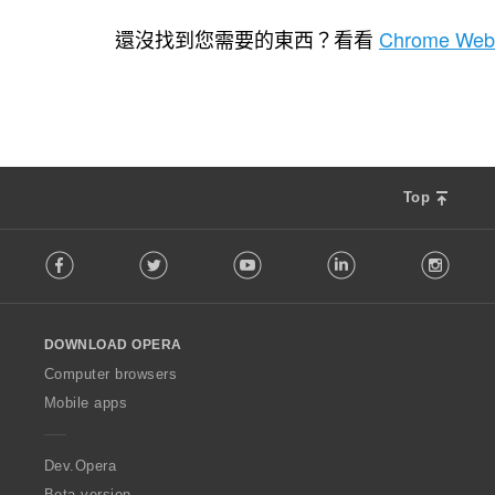
評
0
分
還沒找到您需要的東西？看看
Chrome Web
的
總
次
數
:
Top
F
Facebook
Twitter
Youtube
LinkedIn
Instag
o
l
l
o
DOWNLOAD OPERA
w
O
Computer browsers
p
Mobile apps
e
r
a
Dev.Opera
Beta version