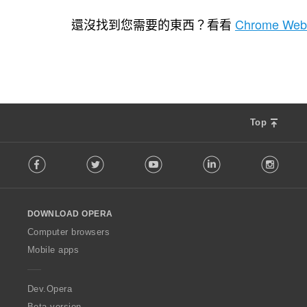
評
評
1
1
分
分
還沒找到您需要的東西？看看
Chrome Web
的
的
總
總
次
次
數
數
:
:
Top
F
Facebook
Twitter
Youtube
LinkedIn
Instag
o
l
l
o
DOWNLOAD OPERA
w
O
Computer browsers
p
Mobile apps
e
r
a
Dev.Opera
Beta version