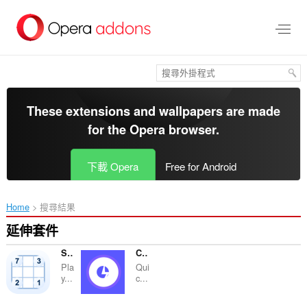
跳
到
主
要
內
容
區
These extensions and wallpapers are made
for the
Opera browser
.
下載 Opera
Free for Android
Home
搜尋結果
延伸套件
Sudoku Play
CalcSprint
Pla
Qui
y...
c...