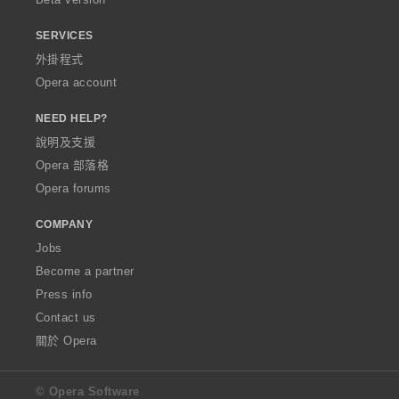
SERVICES
外掛程式
Opera account
NEED HELP?
說明及支援
Opera 部落格
Opera forums
COMPANY
Jobs
Become a partner
Press info
Contact us
關於 Opera
© Opera Software