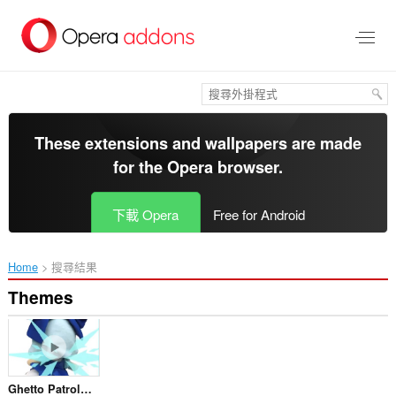
跳
到
主
要
內
容
區
These extensions and wallpapers are made
for the
Opera browser
.
下載 Opera
Free for Android
Home
搜尋結果
Themes
Ghetto Patrol (Cirno Fumo dancing)