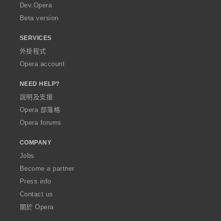
a
Dev.Opera
Beta version
SERVICES
外掛程式
Opera account
NEED HELP?
說明及支援
Opera 部落格
Opera forums
COMPANY
Jobs
Become a partner
Press info
Contact us
關於 Opera