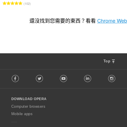
評
102
分
的
總
還沒找到您需要的東西？看看
Chrome Web
次
數
:
Top
F
Facebook
Twitter
Youtube
LinkedIn
Instag
o
l
l
o
DOWNLOAD OPERA
w
O
Computer browsers
p
Mobile apps
e
r