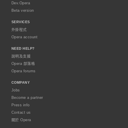
a
Dev.Opera
Beta version
SERVICES
外掛程式
Opera account
NEED HELP?
說明及支援
Opera 部落格
Opera forums
COMPANY
Jobs
Become a partner
Press info
Contact us
關於 Opera