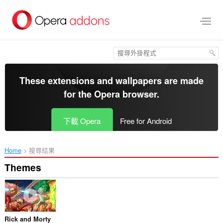
跳
到
主
要
內
容
區
These extensions and wallpapers are made
for the
Opera browser
.
下載 Opera
Free for Android
Home
搜尋結果
Themes
Rick and Morty