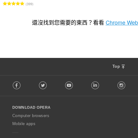
評
399
分
的
總
還沒找到您需要的東西？看看
Chrome Web
次
數
:
Top
F
Facebook
Twitter
Youtube
LinkedIn
Instag
o
l
l
o
DOWNLOAD OPERA
w
O
Computer browsers
p
Mobile apps
e
r