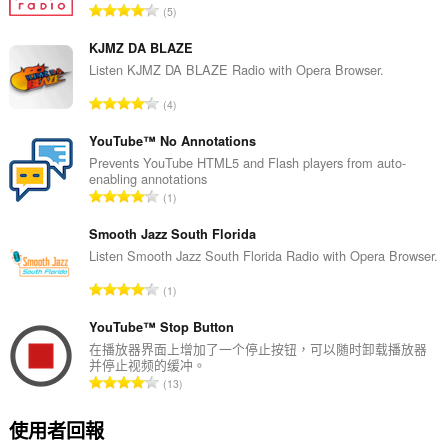
評
5
分
的
KJMZ DA BLAZE
總
Listen KJMZ DA BLAZE Radio with Opera Browser.
次
評
4
數
分
:
的
YouTube™ No Annotations
總
Prevents YouTube HTML5 and Flash players from auto-
enabling annotations
次
評
1
數
分
:
的
Smooth Jazz South Florida
總
Listen Smooth Jazz South Florida Radio with Opera Browser.
次
評
1
數
分
:
的
YouTube™ Stop Button
總
在播放器界面上增加了一个停止按钮，可以随时卸载播放器
并停止视频的缓冲。
次
評
13
數
分
:
的
使用者回報
總