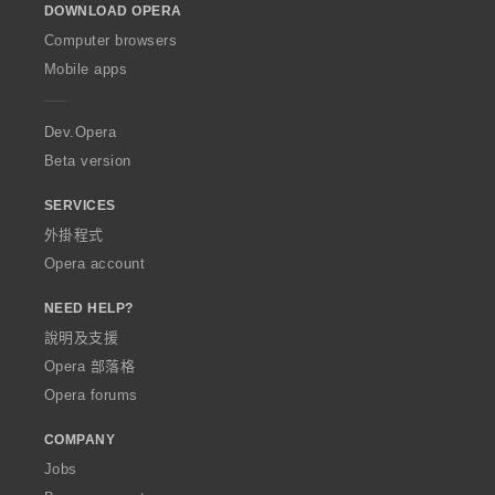
DOWNLOAD OPERA
w
O
Computer browsers
p
Mobile apps
e
r
a
Dev.Opera
Beta version
SERVICES
外掛程式
Opera account
NEED HELP?
說明及支援
Opera 部落格
Opera forums
COMPANY
Jobs