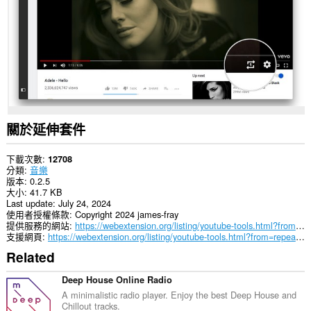
分
網
站
的
資
料。
關於延伸套件
下載次數
12708
分類
音樂
版本
0.2.5
大小
41.7 KB
Last update
July 24, 2024
使用者授權條款
Copyright 2024 james-fray
提供服務的網站
https://webextension.org/listing/youtube-tools.html?from=repeat-button
支援網頁
https://webextension.org/listing/youtube-tools.html?from=repeat-button
Related
Deep House Online Radio
A minimalistic radio player. Enjoy the best Deep House and
Chillout tracks.