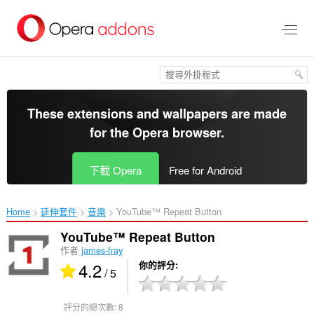
跳
到
主
要
內
容
區
These extensions and wallpapers are made
for the
Opera browser
.
下載 Opera
Free for Android
Home
延伸套件
音樂
YouTube™ Repeat Button‎
YouTube™ Repeat Button
作者
james-fray
4.2
你的評分
/ 5
評分的總次數:
8