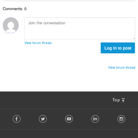
次
Comments: 0
數
:
View forum thread
Log in to post
View forum thread
Top
F
Facebook
Twitter
Youtube
LinkedIn
Instag
o
l
l
o