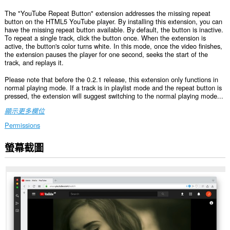
The "YouTube Repeat Button" extension addresses the missing repeat
button on the HTML5 YouTube player. By installing this extension, you can
have the missing repeat button available. By default, the button is inactive.
To repeat a single track, click the button once. When the extension is
active, the button's color turns white. In this mode, once the video finishes,
the extension pauses the player for one second, seeks the start of the
track, and replays it.
Please note that before the 0.2.1 release, this extension only functions in
normal playing mode. If a track is in playlist mode and the repeat button is
pressed, the extension will suggest switching to the normal playing mode...
顯示更多欄位
Permissions
螢幕截圖
這
個
延
伸
套
件
能
存
取
你
部