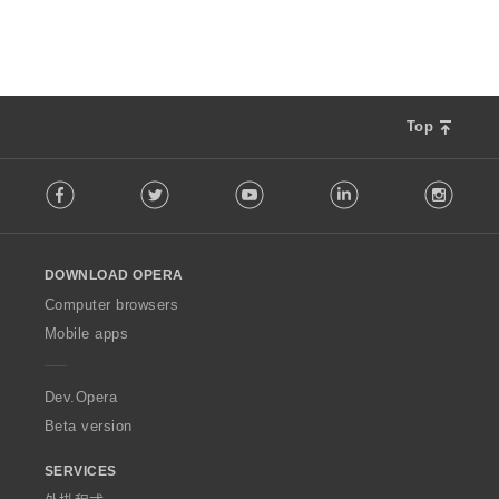
Top
F
Facebook
Twitter
Youtube
LinkedIn
Instag
o
l
l
o
DOWNLOAD OPERA
w
O
Computer browsers
p
Mobile apps
e
r
a
Dev.Opera
Beta version
SERVICES