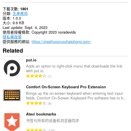
下載次數
1801
分類
生產應用
版本
1.0.0
大小
9.6 KB
Last update
Sept. 4, 2023
使用者授權條款
Copyright 2023 noradevids
隱私權政策
提供服務的網站
https://xigathuocruouhaiphong.com/
Related
put.io
Adds an option to right-click menu that downloads the link
with put.io.
評
1
分
的
Comfort On-Screen Keyboard Pro Extension
總
Brings up the on-screen keyboard when entering text input
fields. Comfort On-Screen Keyboard Pro software has to b...
次
評
8
數
分
:
的
Atavi bookmarks
總
书签与所有的设备和浏览器同步
次
評
170