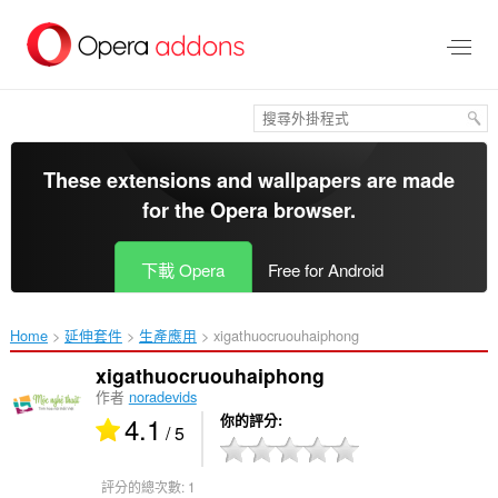
跳
到
主
要
內
容
區
These extensions and wallpapers are made
for the
Opera browser
.
下載 Opera
Free for Android
Home
延伸套件
生產應用
xigathuocruouhaiphong‎
xigathuocruouhaiphong
作者
noradevids
4.1
你的評分
/ 5
評分的總次數:
1