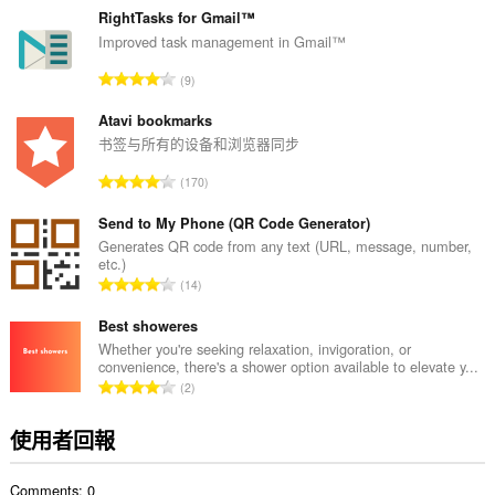
的
RightTasks for Gmail™
總
Improved task management in Gmail™
次
評
9
數
分
:
的
Atavi bookmarks
總
书签与所有的设备和浏览器同步
次
評
170
數
分
:
的
Send to My Phone (QR Code Generator)
總
Generates QR code from any text (URL, message, number,
etc.)
次
評
14
數
分
:
的
Best showeres
總
Whether you're seeking relaxation, invigoration, or
convenience, there's a shower option available to elevate y...
次
評
2
數
分
:
的
使用者回報
總
次
Comments: 0