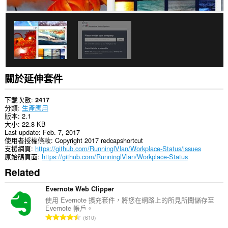
個
延
伸
套
件
能
存
取
你
的
關於延伸套件
頁
籤
與
下載次數
2417
瀏
分類
生產應用
覽
版本
2.1
活
大小
22.8 KB
動。
Last update
Feb. 7, 2017
使用者授權條款
Copyright 2017 redcapshortcut
支援網頁
https://github.com/RunninglVlan/Workplace-Status/issues
原始碼頁面
https://github.com/RunninglVlan/Workplace-Status
Related
Evernote Web Clipper
使用 Evernote 擴充套件，將您在網路上的所見所聞儲存至
Evernote 帳戶。
評
610
分