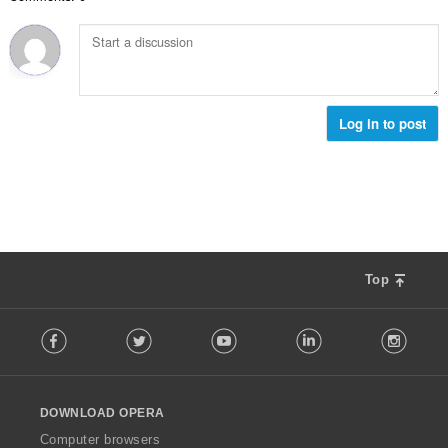
數
:
Log in to post
Top
F
Facebook
Twitter
Youtube
LinkedIn
Instag
o
l
l
o
DOWNLOAD OPERA
w
O
Computer browsers