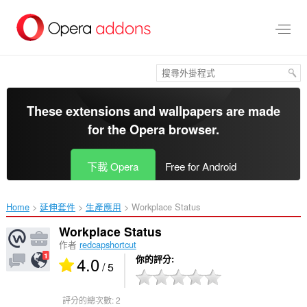
跳
到
主
要
內
容
區
These extensions and wallpapers are made
for the
Opera browser
.
下載 Opera
Free for Android
Home
延伸套件
生產應用
Workplace Status‎
Workplace Status
作者
redcapshortcut
4.0
你的評分
/ 5
評分的總次數:
2