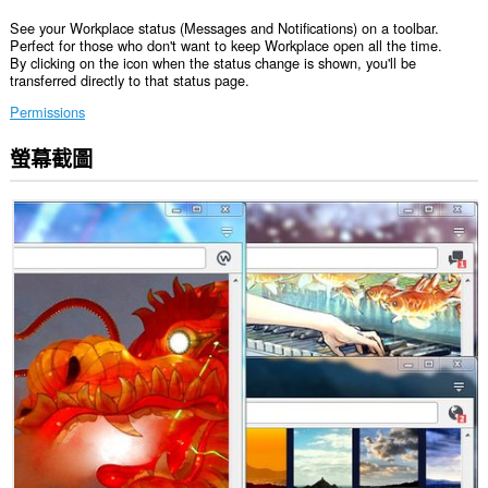
See your Workplace status (Messages and Notifications) on a toolbar.
Perfect for those who don't want to keep Workplace open all the time.
By clicking on the icon when the status change is shown, you'll be
transferred directly to that status page.
Permissions
螢幕截圖
這
個
延
伸
套
件
能
存
取
你
部
分
網
站
的
資
料。
這