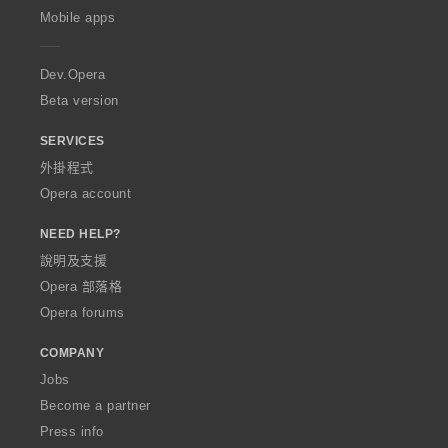
p
Mobile apps
e
r
a
Dev.Opera
Beta version
SERVICES
外掛程式
Opera account
NEED HELP?
說明及支援
Opera 部落格
Opera forums
COMPANY
Jobs
Become a partner
Press info