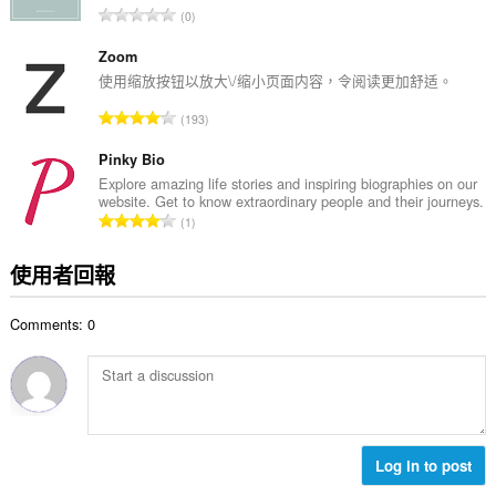
評
0
數
分
:
的
Zoom
總
使用缩放按钮以放大\/缩小页面内容，令阅读更加舒适。
次
評
193
數
分
:
的
Pinky Bio
總
Explore amazing life stories and inspiring biographies on our
website. Get to know extraordinary people and their journeys.
次
評
1
數
分
:
的
使用者回報
總
次
Comments: 0
數
:
Log in to post