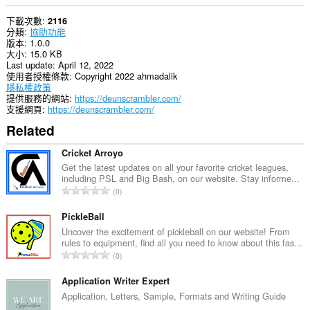
下載次數
2116
分類
協助功能
版本
1.0.0
大小
15.0 KB
Last update
April 12, 2022
使用者授權條款
Copyright 2022 ahmadalik
隱私權政策
提供服務的網站
https://deunscrambler.com/
支援網頁
https://deunscrambler.com/
Related
Cricket Arroyo
Get the latest updates on all your favorite cricket leagues,
including PSL and Big Bash, on our website. Stay informe...
評
0
分
的
PickleBall
總
Uncover the excitement of pickleball on our website! From
rules to equipment, find all you need to know about this fas...
次
評
0
數
分
:
的
Application Writer Expert
總
Application, Letters, Sample, Formats and Writing Guide
次