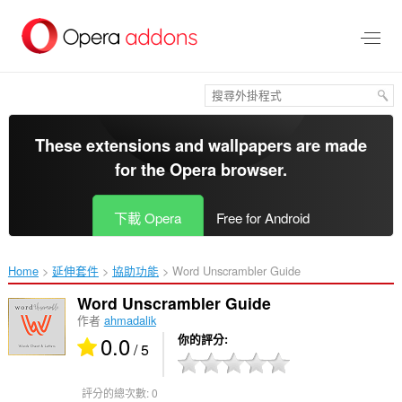
跳
到
主
要
內
容
區
These extensions and wallpapers are made
for the
Opera browser
.
下載 Opera
Free for Android
Home
延伸套件
協助功能
Word Unscrambler Guide‎
Word Unscrambler Guide
作者
ahmadalik
0.0
你的評分
/ 5
評分的總次數:
0