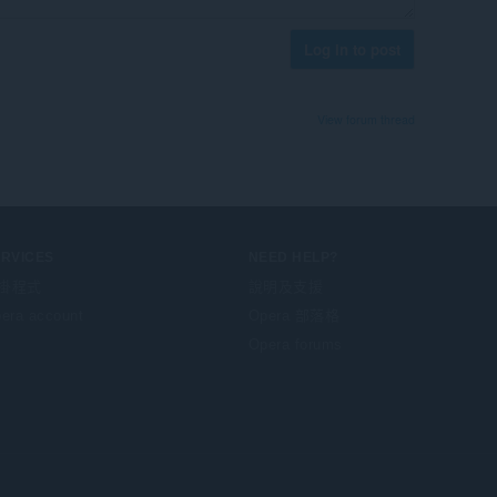
Log in to post
View forum thread
ERVICES
NEED HELP?
掛程式
說明及支援
era account
Opera 部落格
Opera forums