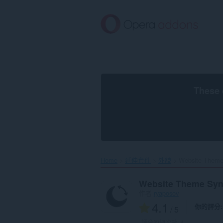
跳
到
主
要
內
容
區
These 
Home
延伸套件
外貌
Website Theme
Website Theme Sy
作者
ryaposov
4.1
你的評分
/ 5
評分的總次數:
4