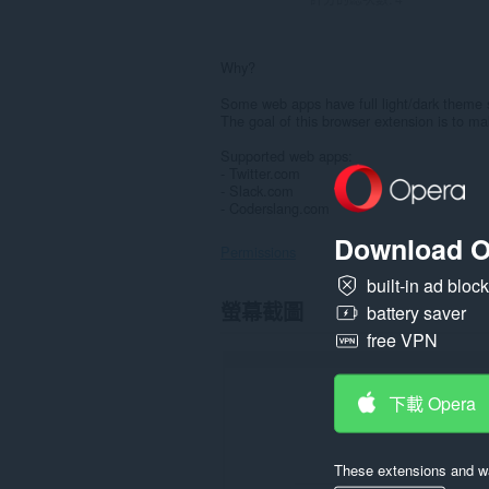
Why?
Some web apps have full light/dark theme s
The goal of this browser extension is to m
Supported web apps:
- Twitter.com
- Slack.com
- Coderslang.com
Download O
Permissions
built-in ad bloc
這
螢幕截圖
battery saver
個
延
free VPN
伸
套
件
下載 Opera
能
存
取
你
These extensions and wa
部