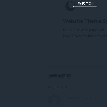
分
檢視全部
網
站
的
資
料。
使用者回報
Comments: 0