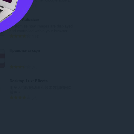
數
評
11
:
分
的
Image Autosizer
總
Customize how images are displayed
次
and controlled within your browser.
數
評
118
:
分
的
Правільны сцяг
總
次
數
評
80
:
分
的
Desktop Lux: Effects
總
用令人惊叹的动画和效果为您的网页
次
着色。
數
評
28
:
分
的
總
次
數
: