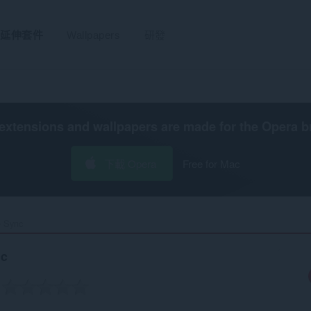
延伸套件
Wallpapers
研發
extensions and wallpapers are made for the
Opera b
下載 Opera
Free for Mac
 Sync‎
nc