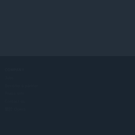
COMPANY
Jobs
Become a partner
Press info
Contact us
關於 Opera