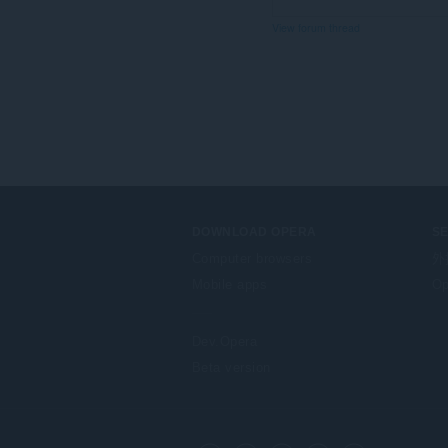
View forum thread
DOWNLOAD OPERA
S
Computer browsers
外
Mobile apps
Op
Dev.Opera
Beta version
F
o