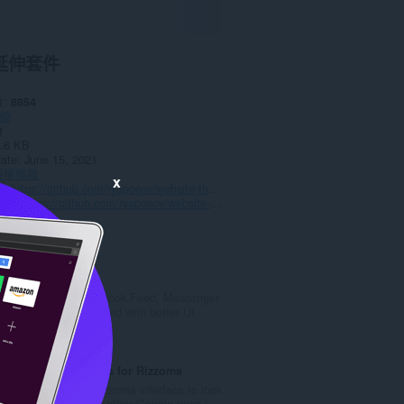
延伸套件
數
8854
貌
1
.6 KB
date
June 15, 2021
授權條款
x
頁
https://github.com/ryaposov/website-theme-sync
頁面
https://github.com/ryaposov/website-theme-sync
ted
FUIX
Get your Facebook Feed, Messenger
& Instagram Feed with better UI
評
13
分
的
Googley Styles for Rizzoma
總
Change the Rizzoma interface to look
次
like Gmail and other Google apps (...