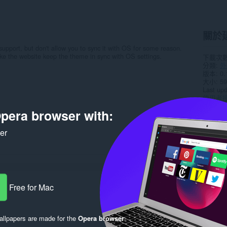
關於
upport, but don't allow you to sync it with OS for some reason.
ake the website keep the theme in sync with OS settings.
下載次
分類
外
版本
0.
大小
59
Last up
使用者
支援網
pera browser with:
原始碼
ker
Rela
Free for Mac
llpapers are made for the
Opera browser
.