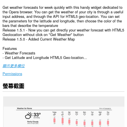
Get weather forecasts for week quickly with this handy widget dedicated to
the Opera browser. You can get the weather of your city is through a useful
input address, and through the API for HTML5 geo-location. You can set
the parameters for the latitude and longitude, then choose the color of the
bars that describe the temperature
Release 1.5.1 - Now you can get directly your weather forecast with HTML5
Geolocation without click on "Get Weather" button
Release 1.5.0 - Added Current Weather Map
Features
- Weather Forecasts
- Get Latitude and Longitude HTML5 Geo-location...
顯示更多欄位
Permissions
螢幕截圖
這
個
延
伸
套
件
能
存
取
你