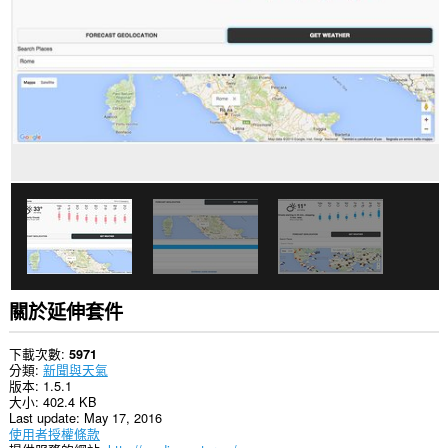
所
有
網
站
的
資
料。
這
個
延
伸
套
件
能
偵
測
你
的
關於延伸套件
實
際
位
下載次數
5971
置。
分類
新聞與天氣
版本
1.5.1
這
大小
402.4 KB
個
Last update
May 17, 2016
延
使用者授權條款
伸