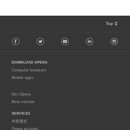
Top
F
Facebook
Twitter
Youtube
LinkedIn
Instag
o
l
l
o
DOWNLOAD OPERA
w
O
Computer browsers
p
Mobile apps
e
r
a
Dev.Opera
Beta version
SERVICES
外掛程式
Opera account