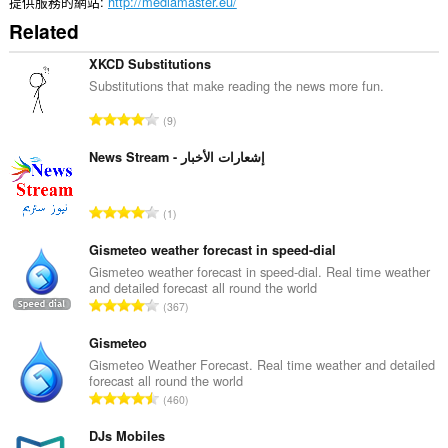
提供服務的網站
http://mediamaster.eu/
套
Related
件
能
存
XKCD Substitutions
取
Substitutions that make reading the news more fun.
你
的
評
9
頁
分
籤
的
News Stream - إشعارات الأخبار
與
瀏
總
覽
次
活
評
1
數
動。
分
:
的
Gismeteo weather forecast in speed-dial
總
Gismeteo weather forecast in speed-dial. Real time weather
and detailed forecast all round the world
次
評
367
數
分
:
的
Gismeteo
總
Gismeteo Weather Forecast. Real time weather and detailed
forecast all round the world
次
評
460
數
分
:
的
DJs Mobiles