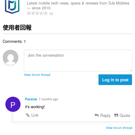
總
Latest mobile tech news, specs & reviews from DJs Mobiles
— since 2010.
次
評
0
數
分
:
的
使用者回報
總
次
Comments: 1
數
:
View forum thread
Log in to post
Paxxma
7 months ago
P
it's working!
Link
Reply
Quote
View forum thread