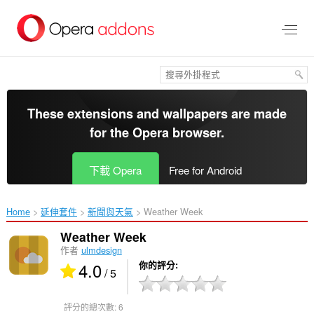
跳
到
主
要
內
容
區
These extensions and wallpapers are made
for the
Opera browser
.
下載 Opera
Free for Android
Home
延伸套件
新聞與天氣
Weather Week‎
Weather Week
作者
ulmdesign
4.0
你的評分
/ 5
評分的總次數:
6