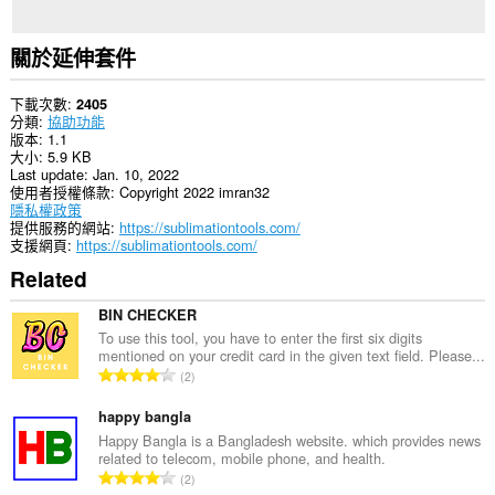
關於延伸套件
下載次數
2405
分類
協助功能
版本
1.1
大小
5.9 KB
Last update
Jan. 10, 2022
使用者授權條款
Copyright 2022 imran32
隱私權政策
提供服務的網站
https://sublimationtools.com/
支援網頁
https://sublimationtools.com/
Related
BIN CHECKER
To use this tool, you have to enter the first six digits
mentioned on your credit card in the given text field. Please...
評
2
分
的
happy bangla
總
Happy Bangla is a Bangladesh website. which provides news
related to telecom, mobile phone, and health.
次
評
2
數