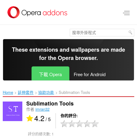
跳
到
主
要
內
容
區
These extensions and wallpapers are made
for the
Opera browser
.
下載 Opera
Free for Android
Home
延伸套件
協助功能
Sublimation Tools‎
Sublimation Tools
作者
imran32
4.2
你的評分
/ 5
評分的總次數:
1