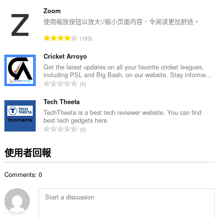
分
:
的
Zoom
總
使用缩放按钮以放大\/缩小页面内容，令阅读更加舒适。
次
評
193
數
分
:
的
Cricket Arroyo
總
Get the latest updates on all your favorite cricket leagues,
including PSL and Big Bash, on our website. Stay informe...
次
評
0
數
分
:
的
Tech Theeta
總
TechTheeta is a best tech reviewer website. You can find
best tech gedgets here.
次
評
0
數
分
:
的
使用者回報
總
次
Comments: 0
數
: