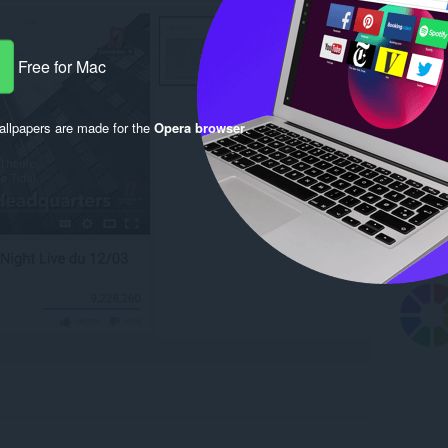
Free for Mac
llpapers are made for the
Opera browser
.