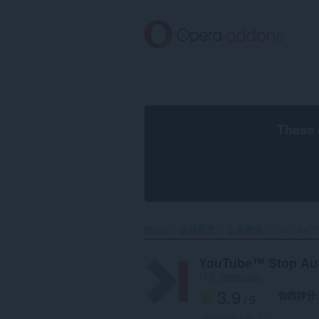
跳
到
主
要
內
容
區
These 
Home
延伸套件
生產應用
YouTube™ 
YouTube™ Stop Aut
作者
james-fray
3.9
你的評分
/ 5
評分的總次數:
12