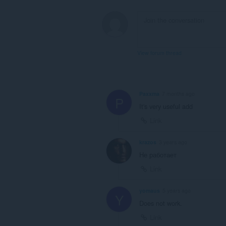
View forum thread
Paxxma
7 months ago
P
It's very useful add
Link
krazos
3 years ago
Не работает
Link
yomaus
5 years ago
Y
Does not work.
Link