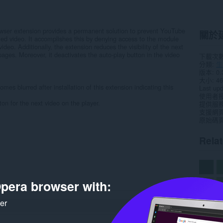
ser extension provides a permanent solution to prevent YouTube
關於
ted video. It accomplishes this by denying access to the module
ideo. Additionally, the extension reduces the visibility of the next
pages. Moreover, it deactivates the auto-play button in the video
下載次
分類
生
版本
0.
大小
46
mes blurred after installation of this extension indicating this
Last up
使用者
on for the next video on the player.
提供服
支援網
原始碼
Rela
pera browser with:
ker