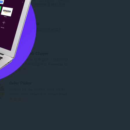
次
瀏覽所有有用的瀏覽器選項和互聯...
數
評
9
:
分
的
Atavi bookmarks
總
书签与所有的设备和浏览器同步
次
數
評
170
:
分
的
Evernote Web Clipper
總
使用 Evernote 擴充套件，將您在網
次
路上的所見所聞儲存至 Evernote 帳...
數
評
610
:
分
的
Color Picker
總
Search for the perfect color via an
次
stylish color picker in a popup wind...
數
評
12
:
分
的
總
次
數