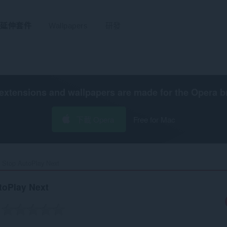
延伸套件
Wallpapers
研發
extensions and wallpapers are made for the
Opera b
下載 Opera
Free for Mac
Stop AutoPlay Next‎
oPlay Next