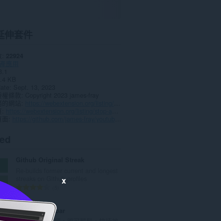
延伸套件
數
22924
產應用
3.1
.4 KB
date
Sept. 13, 2023
授權條款
Copyright 2023 james-fray
務的網站
https://webextension.org/listing/stop-autoplay.html
頁
https://webextension.org/listing/stop-autoplay.html
頁面
https://github.com/james-fray/youtube-stop-autoplay
ted
Github Original Streak
Re-builds former current and longest
streaks on Github profiles
x
評
5
分
的
Proper Menubar
總
添加最佳選單欄，即可輕鬆，快速地