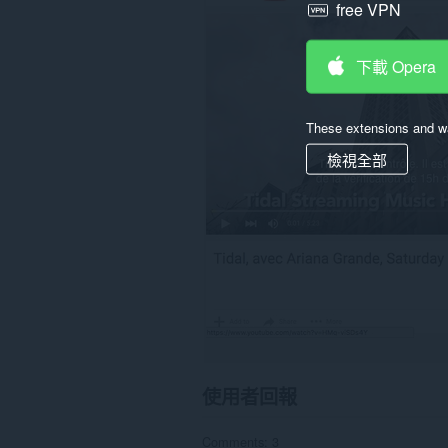
free VPN
存
取
你
部
下載 Opera
分
網
站
的
These extensions and wa
資
檢視全部
料。
使用者回報
Comments: 3