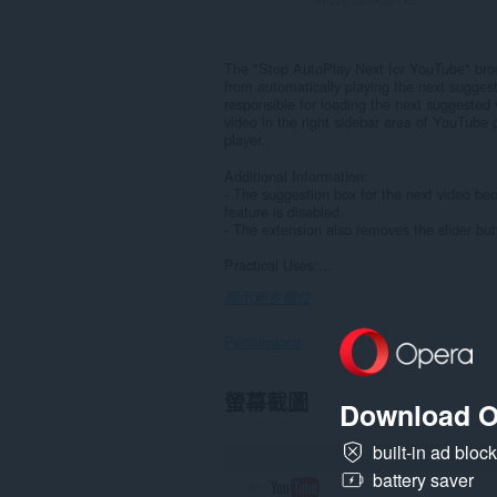
The "Stop AutoPlay Next for YouTube" brow
from automatically playing the next sugges
responsible for loading the next suggested v
video in the right sidebar area of YouTube 
player.
Additional Information:
- The suggestion box for the next video beco
feature is disabled.
- The extension also removes the slider butt
Practical Uses:...
顯示更多欄位
Permissions
這
螢幕截圖
Download O
個
延
伸
built-in ad bloc
套
battery saver
件
能