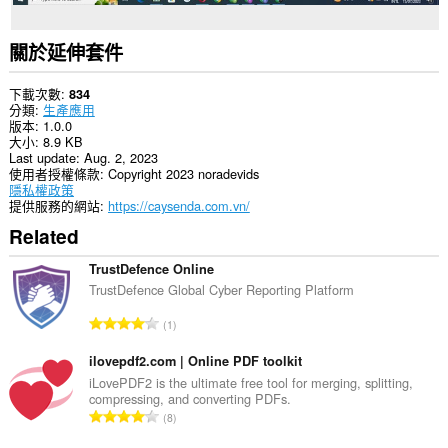
關於延伸套件
下載次數
834
分類
生產應用
版本
1.0.0
大小
8.9 KB
Last update
Aug. 2, 2023
使用者授權條款
Copyright 2023 noradevids
隱私權政策
提供服務的網站
https://caysenda.com.vn/
Related
TrustDefence Online
TrustDefence Global Cyber Reporting Platform
評
1
分
的
ilovepdf2.com | Online PDF toolkit
總
iLovePDF2 is the ultimate free tool for merging, splitting,
compressing, and converting PDFs.
次
評
8
數
分
: