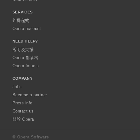
SERVICES
外掛程式
Opera account
NEED HELP?
說明及支援
Opera 部落格
Opera forums
COMPANY
Jobs
Become a partner
Press info
Contact us
關於 Opera
© Opera Software