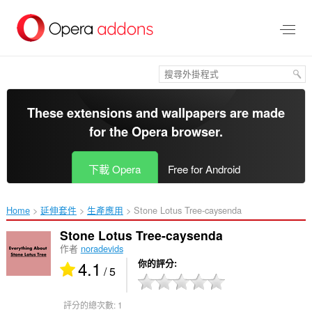
跳
到
主
要
內
容
區
These extensions and wallpapers are made
for the
Opera browser
.
下載 Opera
Free for Android
Home
延伸套件
生產應用
Stone Lotus Tree-caysenda‎
Stone Lotus Tree-caysenda
作者
noradevids
4.1
你的評分
/ 5
評分的總次數:
1