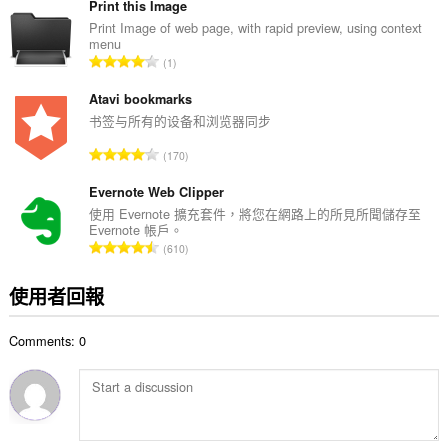
的
Print this Image
總
Print Image of web page, with rapid preview, using context
menu
次
評
1
數
分
:
的
Atavi bookmarks
總
书签与所有的设备和浏览器同步
次
評
170
數
分
:
的
Evernote Web Clipper
總
使用 Evernote 擴充套件，將您在網路上的所見所聞儲存至
Evernote 帳戶。
次
評
610
數
分
:
的
使用者回報
總
次
Comments: 0
數
: