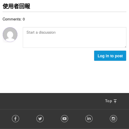
的
使用者回報
總
次
Comments: 0
數
:
Log in to post
Top
F
Facebook
Twitter
Youtube
LinkedIn
Instag
o
l