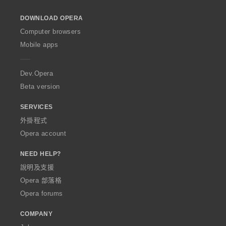
l
o
DOWNLOAD OPERA
w
O
Computer browsers
p
Mobile apps
e
r
a
Dev.Opera
Beta version
SERVICES
外掛程式
Opera account
NEED HELP?
說明及支援
Opera 部落格
Opera forums
COMPANY