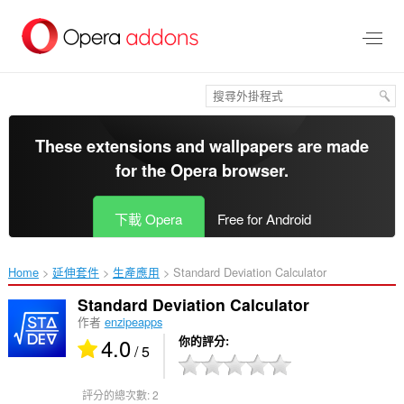
跳
到
主
要
內
容
區
These extensions and wallpapers are made
for the
Opera browser
.
下載 Opera
Free for Android
Home
延伸套件
生產應用
Standard Deviation Calculator‎
Standard Deviation Calculator
作者
enzipeapps
4.0
你的評分
/ 5
評分的總次數:
2