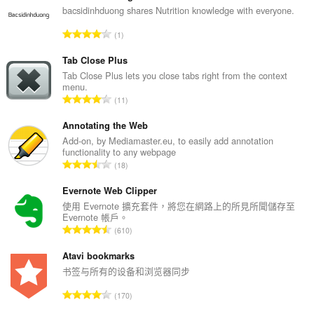
bacsidinhduong shares Nutrition knowledge with everyone.
評
1
分
的
Tab Close Plus
總
Tab Close Plus lets you close tabs right from the context
menu.
次
評
11
數
分
:
的
Annotating the Web
總
Add-on, by Mediamaster.eu, to easily add annotation
functionality to any webpage
次
評
18
數
分
:
的
Evernote Web Clipper
總
使用 Evernote 擴充套件，將您在網路上的所見所聞儲存至
Evernote 帳戶。
次
評
610
數
分
:
的
Atavi bookmarks
總
书签与所有的设备和浏览器同步
次
評
170
數
分
: