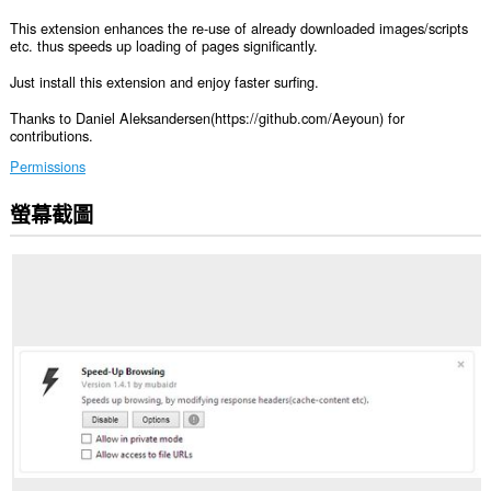
This extension enhances the re-use of already downloaded images/scripts
etc. thus speeds up loading of pages significantly.
Just install this extension and enjoy faster surfing.
Thanks to Daniel Aleksandersen(https://github.com/Aeyoun) for
contributions.
Permissions
螢幕截圖
這
個
延
伸
套
件
能
存
取
你
所
有
網
站
的
資