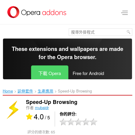
跳
到
主
要
內
容
區
These extensions and wallpapers are made
for the
Opera browser
.
下載 Opera
Free for Android
Home
延伸套件
生產應用
Speed-Up Browsing‎
Speed-Up Browsing
作者
mubaidr
4.0
你的評分
/ 5
評分的總次數:
65