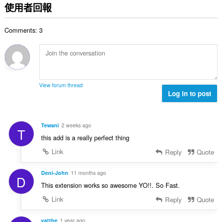
的
使用者回報
總
次
Comments: 3
數
:
View forum thread
Log in to post
Tewani
2 weeks ago
T
this add is a really perfect thing
Link
Reply
Quote
Deni-John
11 months ago
D
This extension works so awesome YO!!. So Fast.
Link
Reply
Quote
yatthe
1 year ago