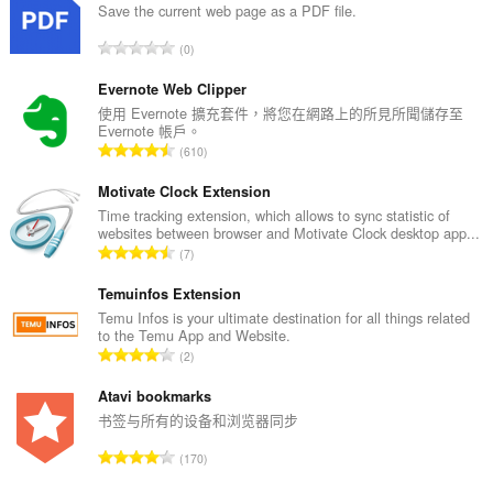
Save the current web page as a PDF file.
評
0
分
的
Evernote Web Clipper
總
使用 Evernote 擴充套件，將您在網路上的所見所聞儲存至
Evernote 帳戶。
次
評
610
數
分
:
的
Motivate Clock Extension
總
Time tracking extension, which allows to sync statistic of
websites between browser and Motivate Clock desktop app...
次
評
7
數
分
:
的
Temuinfos Extension
總
Temu Infos is your ultimate destination for all things related
to the Temu App and Website.
次
評
2
數
分
:
的
Atavi bookmarks
總
书签与所有的设备和浏览器同步
次
評
170
數
分
: