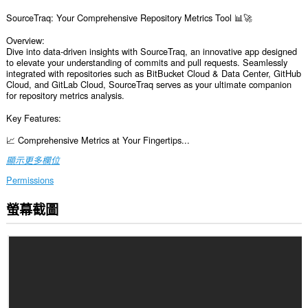
SourceTraq: Your Comprehensive Repository Metrics Tool 📊🚀
Overview:
Dive into data-driven insights with SourceTraq, an innovative app designed
to elevate your understanding of commits and pull requests. Seamlessly
integrated with repositories such as BitBucket Cloud & Data Center, GitHub
Cloud, and GitLab Cloud, SourceTraq serves as your ultimate companion
for repository metrics analysis.
Key Features:
📈 Comprehensive Metrics at Your Fingertips...
顯示更多欄位
Permissions
螢幕截圖
This
permission
allows
other
installed
extensions
and
web
pages