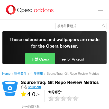
跳
到
主
要
內
容
區
These extensions and wallpapers are made
for the
Opera browser
.
下載 Opera
Free for Android
Home
延伸套件
生產應用
SourceTraq: Git Repo Review Metrics‎
SourceTraq: Git Repo Review Metrics
作者
shridhartl
4.0
你的評分
/ 5
評分的總次數:
1