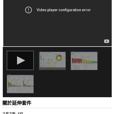
to
communicate
with
this
extension.
這
個
延
伸
套
件
能
存
取
你
的
頁
籤
與
瀏
覽
活
動。
關於延伸套件
下載次數
127