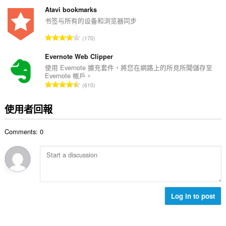
分
:
的
Atavi bookmarks
總
书签与所有的设备和浏览器同步
次
評
170
數
分
:
的
Evernote Web Clipper
總
使用 Evernote 擴充套件，將您在網路上的所見所聞儲存至
Evernote 帳戶。
次
評
610
數
分
:
的
使用者回報
總
次
Comments: 0
數
:
Log in to post