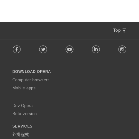
Top
F
Facebook
Twitter
Youtube
LinkedIn
Instag
o
l
l
o
DOWNLOAD OPERA
w
O
Computer browsers
p
Mobile apps
e
r
a
Dev.Opera
Beta version
SERVICES
外掛程式