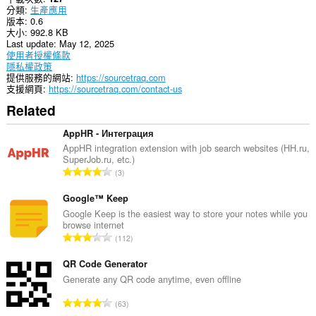
分類
生產應用
版本
0.6
大小
992.8 KB
Last update
May 12, 2025
使用者授權條款
隱私權政策
提供服務的網站
https://sourcetraq.com
支援網頁
https://sourcetraq.com/contact-us
Related
AppHR - Интеграция
AppHR integration extension with job search websites (HH.ru,
SuperJob.ru, etc.)
評
3
分
的
Google™ Keep
總
Google Keep is the easiest way to store your notes while you
browse internet
次
評
112
數
分
:
的
QR Code Generator
總
Generate any QR code anytime, even offline
次
評
63
數