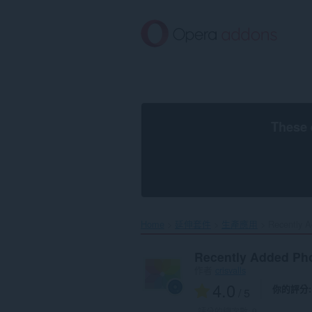
跳
到
主
要
內
容
區
These 
Home
延伸套件
生產應用
Recently A
Recently Added Pho
作者
crisvalls
4.0
你的評分
/ 5
評分的總次數:
9