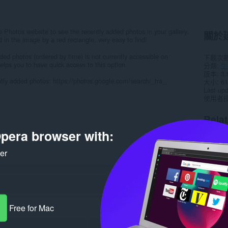
Photos website to see the recently added photos in your gallery.
關於
 in the image by a red rectangle, very easy to find!
dded photos (ordered by time) is not currently accessible on
下載次
lps you to have quick access to this option.
分類
生
版本
3.
cently added photos: https://photos.google.com/search/_tra_
大小
61
Last up
使用者
Rela
pera browser with:
ker
Free for Mac