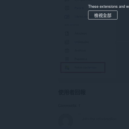
分
網
These extensions and wa
站
的
檢視全部
資
料。
使用者回報
Comments: 1