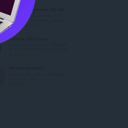
:
分
的
Instagram Downloader (IDL Helper)
總
Download music and videos from
次
Instagram in MP3, MP4, WEBM...
數
評
383
:
分
的
Evernote Web Clipper
總
使用 Evernote 擴充套件，將您在網
次
路上的所見所聞儲存至 Evernote 帳...
數
評
610
:
分
的
QR Code Generator
總
Generate QR codes for the current
次
page or any link.
數
評
3
:
分
的
總
次
數
: