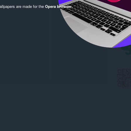
llpapers are made for the
Opera browser
.