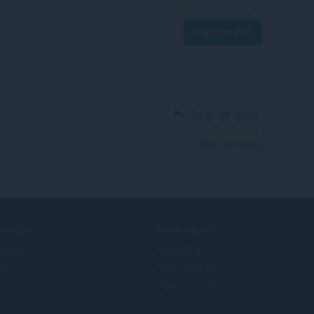
Log in to post
Reply
Quote
View forum thread
ERVICES
NEED HELP?
掛程式
說明及支援
era account
Opera 部落格
Opera forums