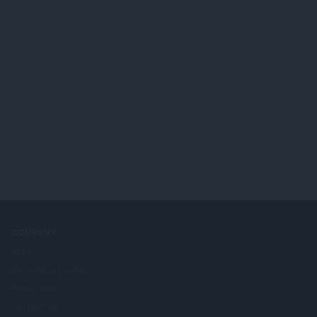
COMPANY
Jobs
Become a partner
Press info
Contact us