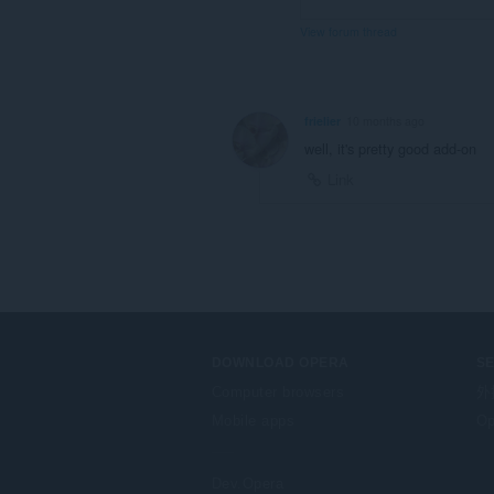
View forum thread
frielier
10 months ago
well, it's pretty good add-on
Link
DOWNLOAD OPERA
S
Computer browsers
外
Mobile apps
Op
Dev.Opera