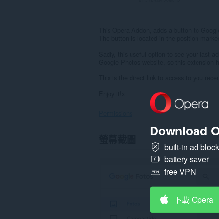
This Opera Addon, adds a button to Google 
The button is located in the position marked
Sadly, this useful option to see your last a
Google Photos website, so this extension he
This is the direct link to access to you re
Enjoy it!x
Permissions
Download O
這
螢幕截圖
個
built-in ad bloc
延
battery saver
伸
套
free VPN
件
能
存
取
下載 Opera
你
部