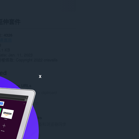
延伸套件
數
4326
產應用
8
.1 KB
date
Jan. 11, 2023
授權條款
Copyright 2022 crisvalls
ted
x
Copy URLs
Copy all URLs to clipboard
評
12
分
的
Atavi bookmarks
總
书签与所有的设备和浏览器同步
次
數
評
170