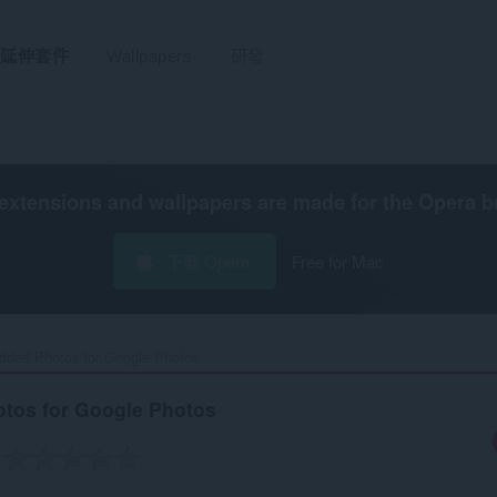
延伸套件
Wallpapers
研發
extensions and wallpapers are made for the
Opera b
下載 Opera
Free for Mac
dded Photos for Google Photos‎
tos for Google Photos