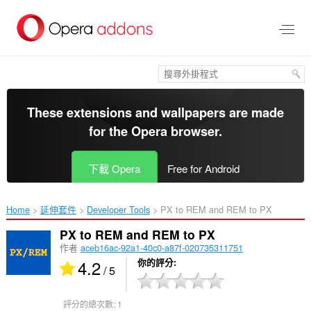
跳
到
主
要
內
容
區
These extensions and wallpapers are made
for the
Opera browser
.
下載 Opera
Free for Android
Home
延伸套件
Developer Tools
PX to REM and REM to PX‎
PX to REM and REM to PX
作者
aceb16ac-92a1-40c0-a87f-020735311751
4.2
你的評分
/ 5
評分的總次數:
1