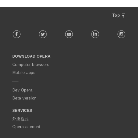
Top
F
Facebook
Twitter
Youtube
LinkedIn
Instag
o
l
l
o
DOWNLOAD OPERA
w
O
Computer browsers
p
Mobile apps
e
r
a
Dev.Opera
Beta version
SERVICES
外掛程式
Opera account