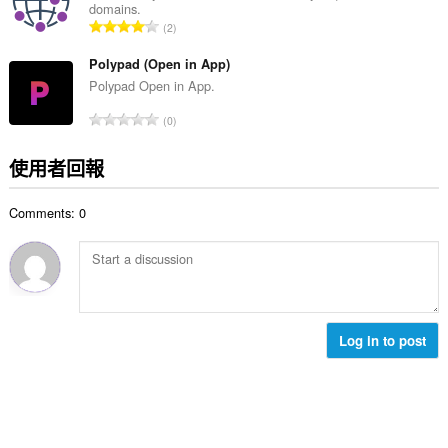
domains.
次
評
2
數
分
:
的
Polypad (Open in App)
總
Polypad Open in App.
次
評
0
數
分
:
的
使用者回報
總
次
Comments: 0
數
:
Log in to post