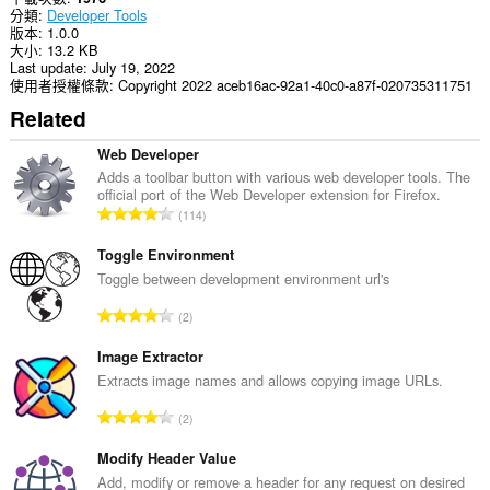
分類
Developer Tools
版本
1.0.0
大小
13.2 KB
Last update
July 19, 2022
使用者授權條款
Copyright 2022 aceb16ac-92a1-40c0-a87f-020735311751
Related
Web Developer
Adds a toolbar button with various web developer tools. The
official port of the Web Developer extension for Firefox.
評
114
分
的
Toggle Environment
總
Toggle between development environment url's
次
評
2
數
分
:
的
Image Extractor
總
Extracts image names and allows copying image URLs.
次
評
2
數
分
:
的
Modify Header Value
總
Add, modify or remove a header for any request on desired