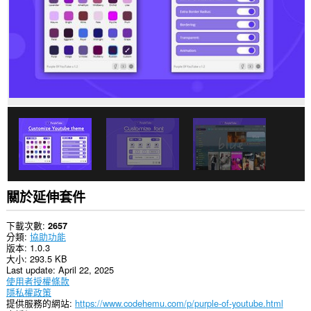
分
網
站
的
資
料。
這
個
延
伸
套
件
能
存
取
你
的
關於延伸套件
頁
籤
與
下載次數
2657
瀏
分類
協助功能
覽
版本
1.0.3
活
大小
293.5 KB
動。
Last update
April 22, 2025
使用者授權條款
隱私權政策
提供服務的網站
https://www.codehemu.com/p/purple-of-youtube.html