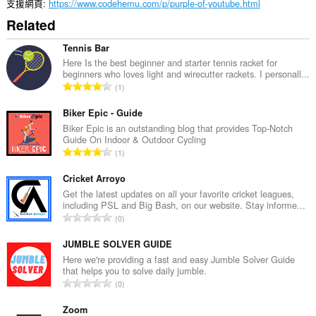
支援網頁
https://www.codehemu.com/p/purple-of-youtube.html
Related
Tennis Bar
Here Is the best beginner and starter tennis racket for
beginners who loves light and wirecutter rackets. I personall...
評
1
分
的
Biker Epic - Guide
總
Biker Epic is an outstanding blog that provides Top-Notch
Guide On Indoor & Outdoor Cycling
次
評
1
數
分
:
的
Cricket Arroyo
總
Get the latest updates on all your favorite cricket leagues,
including PSL and Big Bash, on our website. Stay informe...
次
評
0
數
分
:
的
JUMBLE SOLVER GUIDE
總
Here we're providing a fast and easy Jumble Solver Guide
that helps you to solve daily jumble.
次
評
0
數
分
:
的
Zoom