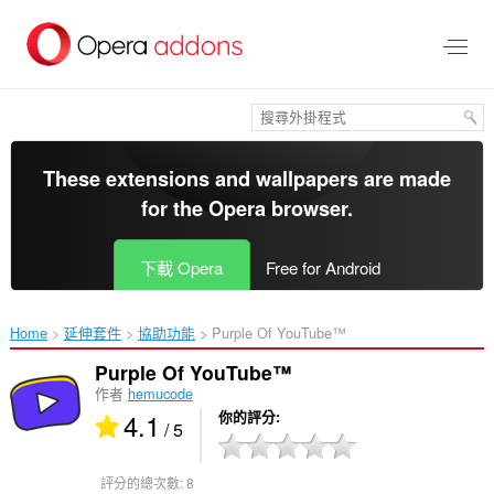
跳
到
主
要
內
容
區
These extensions and wallpapers are made
for the
Opera browser
.
下載 Opera
Free for Android
Home
延伸套件
協助功能
Purple Of YouTube™‎
Purple Of YouTube™
作者
hemucode
4.1
你的評分
/ 5
評分的總次數:
8