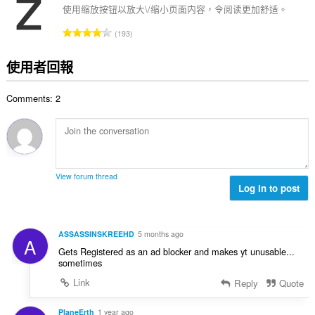
總
使用缩放按钮以放大\/缩小页面内容，令阅读更加舒适。
次
評
193
數
分
:
的
使用者回報
總
次
Comments: 2
數
:
View forum thread
Log in to post
ASSASSINSKREEHD
5 months ago
A
Gets Registered as an ad blocker and makes yt unusable...
sometimes
Link
Reply
Quote
PlaneErth
1 year ago