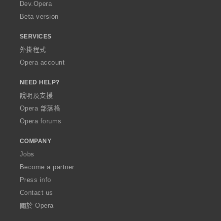
a
Dev.Opera
Beta version
SERVICES
外掛程式
Opera account
NEED HELP?
說明及支援
Opera 部落格
Opera forums
COMPANY
Jobs
Become a partner
Press info
Contact us
關於 Opera