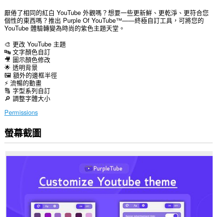
厭倦了相同的紅白 YouTube 外觀嗎？想要一些更新鮮、更乾淨、更符合您
個性的東西嗎？推出 Purple Of YouTube™——終極自訂工具，可將您的
YouTube 體驗轉變為時尚的紫色主題天堂。
🎨 更改 YouTube 主題
🔤 文字顏色自訂
🎥 圖示顏色修改
🌟 透明背景
🖼️ 額外的邊框半徑
⚡ 流暢的動畫
🔠 字型系列自訂
🔎 調整字體大小
Permissions
螢幕截圖
這
個
延
伸
套
件
能
存
取
你
部