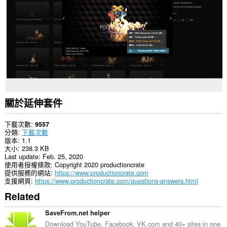
你
部
分
網
站
的
資
料。
This
extension
can
create
關於延伸套件
rich
notifications
and
下載次數
9557
display
分類
下載次數
them
版本
1.1
to
大小
238.3 KB
you
Last update
Feb. 25, 2020
in
使用者授權條款
Copyright 2020 productioncrate
the
提供服務的網站
https://www.productioncrate.com
system
支援網頁
https://www.productioncrate.com/questions-answers.html
tray.
Related
SaveFrom.net helper
Download YouTube, Facebook, VK.com and 40+ sites in one