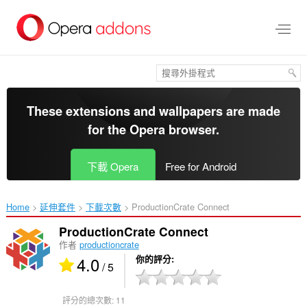
跳
到
主
要
內
容
區
These extensions and wallpapers are made
for the
Opera browser
.
下載 Opera
Free for Android
Home
延伸套件
下載次數
ProductionCrate Connect‎
ProductionCrate Connect
作者
productioncrate
4.0
你的評分
/ 5
評分的總次數:
11