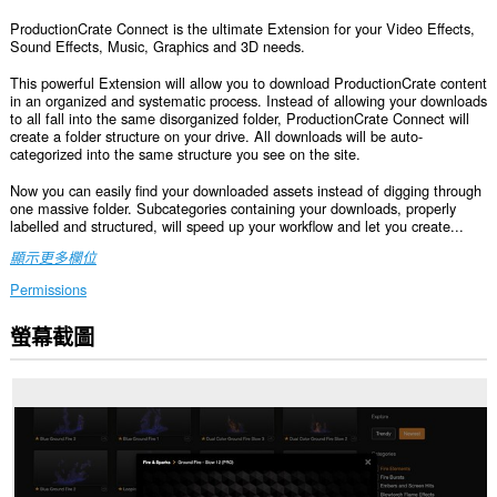
ProductionCrate Connect is the ultimate Extension for your Video Effects,
Sound Effects, Music, Graphics and 3D needs.
This powerful Extension will allow you to download ProductionCrate content
in an organized and systematic process. Instead of allowing your downloads
to all fall into the same disorganized folder, ProductionCrate Connect will
create a folder structure on your drive. All downloads will be auto-
categorized into the same structure you see on the site.
Now you can easily find your downloaded assets instead of digging through
one massive folder. Subcategories containing your downloads, properly
labelled and structured, will speed up your workflow and let you create...
顯示更多欄位
Permissions
螢幕截圖
這
個
延
伸
套
件
能
存
取