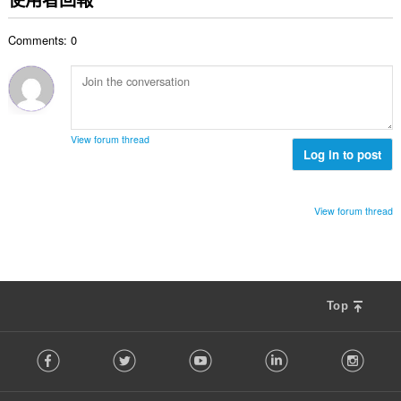
總
次
Comments: 0
數
:
View forum thread
Log in to post
View forum thread
Top
F
Facebook
Twitter
Youtube
LinkedIn
Instag
o
l
l