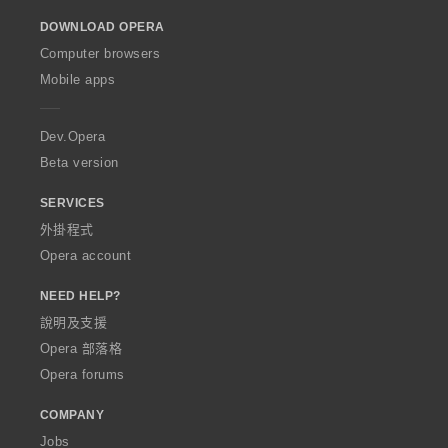
o
DOWNLOAD OPERA
w
O
Computer browsers
p
Mobile apps
e
r
a
Dev.Opera
Beta version
SERVICES
外掛程式
Opera account
NEED HELP?
說明及支援
Opera 部落格
Opera forums
COMPANY
Jobs