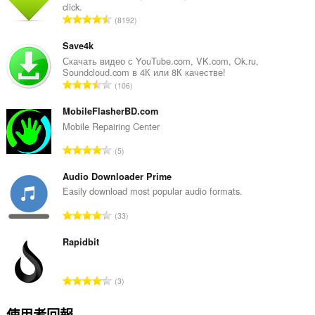
click.
評
8192
分
的
Save4k
總
Скачать видео с YouTube.com, VK.com, Ok.ru,
Soundcloud.com в 4К или 8К качестве!
次
評
106
數
分
:
的
MobileFlasherBD.com
總
Mobile Repairing Center
次
評
5
數
分
:
的
Audio Downloader Prime
總
Easily download most popular audio formats.
次
評
33
數
分
:
的
Rapidbit
總
次
評
3
數
分
:
的
使用者回報