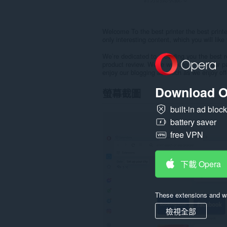
Welcome To the best printer the best printe
only interesting content, which you will lik
We’re dedicated to providing you the best r
product review. We’re working to turn our 
enjoy our blogging as much as we enjoy off
Download O
螢幕截圖
built-in ad bloc
battery saver
free VPN
下載 Opera
These extensions and wa
檢視全部