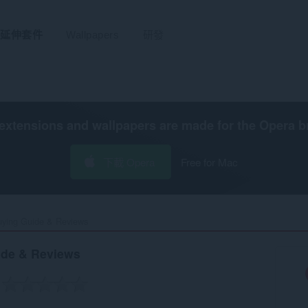
延伸套件
Wallpapers
研發
extensions and wallpapers are made for the
Opera b
下載 Opera
Free for Mac
Buying Guide & Reviews‎
uide & Reviews