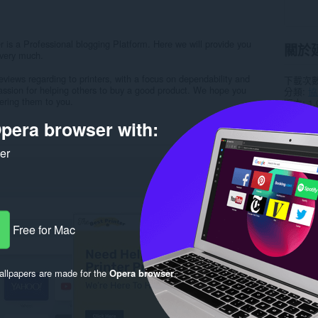
r is a Professional blogging Platform. Here we will provide you
關於
e very much.
eviews regarding to printers, with a focus on dependability and
下載次
passion for helping others to buy a good product. We hope you
分類
協
ering them to you.
版本
1.
大小
13
pera browser with:
Last up
使用者
隱私權
ker
提供服
支援網
Rela
Free for Mac
llpapers are made for the
Opera browser
.