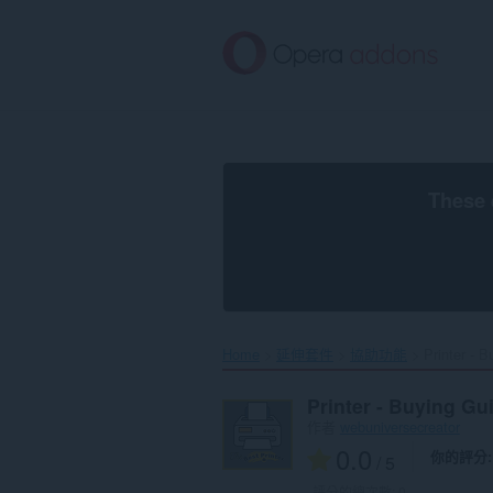
跳
到
主
要
內
容
區
These 
Home
延伸套件
協助功能
Printer - 
Printer - Buying G
作者
webuniversecreator
0.0
你的評分
/ 5
評分的總次數:
0