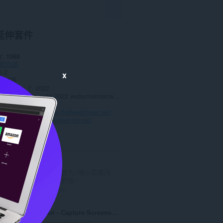
延伸套件
數
1068
助功能
0.2
x
.9 KB
date
Nov. 7, 2022
授權條款
Copyright 2022 webuniversecreator
政策
務的網站
https://www.thebestprinter.net/
頁
https://www.thebestprinter.net/
ted
Zoom
使用缩放按钮以放大\/缩小页面内
容，令阅读更加舒适。
評
193
分
的
TakeaScreen - Capture Screenshots Like a Pro!
總
Enhance your content with