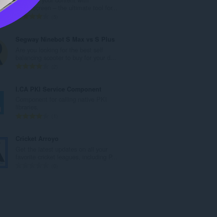
次
TakeAscreen – the ultimate tool for...
數
評
5
:
分
的
Segway Ninebot S Max vs S Plus
總
Are you looking for the best self
次
balancing scooter to buy for your d...
數
評
2
:
分
的
I.CA PKI Service Component
總
Component for calling native PKI
次
libraries.
數
評
1
:
分
的
Cricket Arroyo
總
Get the latest updates on all your
次
favorite cricket leagues, including P...
數
評
0
:
分
的
總
次
數