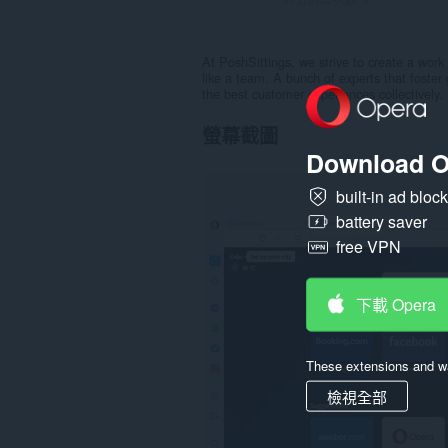
At PoshSittings, we strive to create a work
like a team. A bunch of experts that foste
the best customer experiences collectively.
螢幕截圖
Download O
built-in ad bloc
battery saver
free VPN
下載 Opera
These extensions and wa
檢視全部