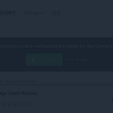
延伸套件
Wallpapers
研發
extensions and wallpapers are made for the
Opera b
下載 Opera
Free for Mac
ng - Massage Chair Review‎
sage Chair Review