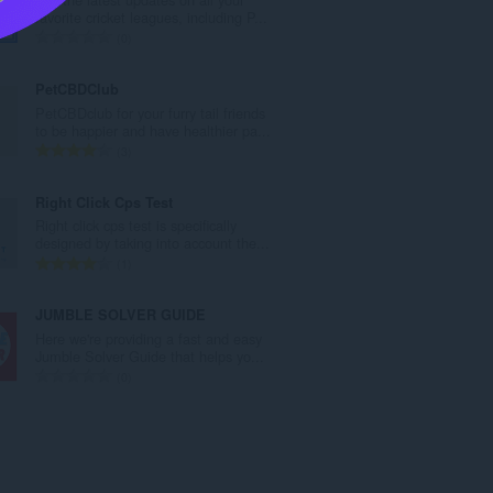
次
favorite cricket leagues, including P...
數
評
0
:
分
的
PetCBDClub
總
PetCBDclub for your furry tail friends
次
to be happier and have healthier pa...
數
評
3
:
分
的
Right Click Cps Test
總
Right click cps test is specifically
次
designed by taking into account the...
數
評
1
:
分
的
JUMBLE SOLVER GUIDE
總
Here we're providing a fast and easy
次
Jumble Solver Guide that helps yo...
數
評
0
:
分
的
總
次
數