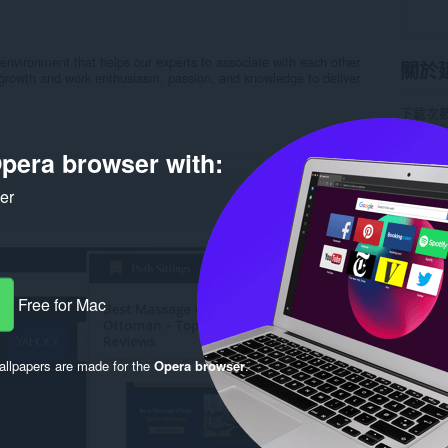
 environment that helps our experts to associate with each other
關於
r growth and work enthusiasm, passion, and knowledge to deliver
下載次
分類
協
版本
1.
pera browser with:
大小
14
Last up
使用者
ker
隱私權
提供服
支援網
Rela
Free for Mac
llpapers are made for the
Opera browser
.