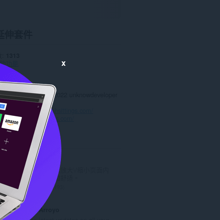
延伸套件
數
1313
x
助功能
0.0
.7 KB
date
Sept. 6, 2022
授權條款
Copyright 2022 unknowdeveloper
政策
務的網站
https://poshsittings.com/
頁
https://poshsittings.com/
ted
Zoom
使用缩放按钮以放大\/缩小页面内
容，令阅读更加舒适。
評
193
分
的
Cricket Arroyo
總
Get the latest updates on all your