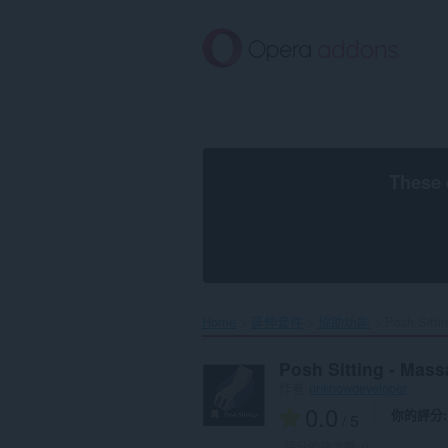
跳
到
主
要
內
容
區
These 
Home
延伸套件
協助功能
Posh Sitti
Posh Sitting - Mas
作者
unknowdeveloper
0.0
你的評分
/ 5
評分的總次數:
0