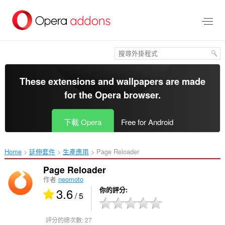
跳
到
主
要
內
容
區
These extensions and wallpapers are made
for the
Opera browser
.
下載 Opera
Free for Android
Home
延伸套件
生產應用
Page Reloader‎
Page Reloader
作者
neomoto
3.6
你的評分
/ 5
評分的總次數:
27