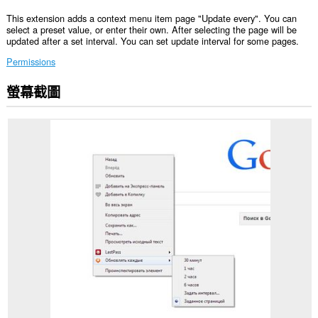
This extension adds a context menu item page "Update every". You can
select a preset value, or enter their own. After selecting the page will be
updated after a set interval. You can set update interval for some pages.
Permissions
螢幕截圖
這
個
延
伸
套
件
能
存
取
你
所
有
網
站
的
資
料。
這
個