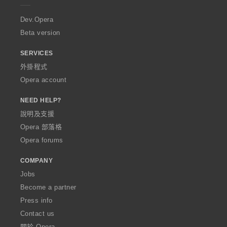
r
a
Dev.Opera
Beta version
SERVICES
外掛程式
Opera account
NEED HELP?
說明及支援
Opera 部落格
Opera forums
COMPANY
Jobs
Become a partner
Press info
Contact us
關於 Opera