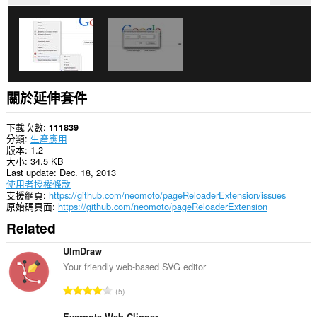
延
伸
套
件
能
存
取
你
的
關於延伸套件
頁
籤
與
下載次數
111839
瀏
分類
生產應用
覽
版本
1.2
活
大小
34.5 KB
動。
Last update
Dec. 18, 2013
使用者授權條款
支援網頁
https://github.com/neomoto/pageReloaderExtension/issues
原始碼頁面
https://github.com/neomoto/pageReloaderExtension
Related
UlmDraw
Your friendly web-based SVG editor
評
5
分
Evernote Web Clipper