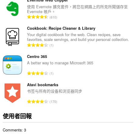
的
總
使用 Evernote 擴充套件，將您在網路上的所見所聞儲存至
Evernote 帳戶。
次
評
610
數
分
:
的
Cookbook: Recipe Cleaner & Library
總
Your digital cookbook for the web. Clean recipes, save
favorites, scale servings, and build your personal collection.
次
評
1
數
分
:
的
Centro 365
總
A better way to manage Microsoft 365
次
評
1
數
分
:
的
Atavi bookmarks
總
书签与所有的设备和浏览器同步
次
評
170
數
分
:
的
使用者回報
總
次
Comments: 3
數