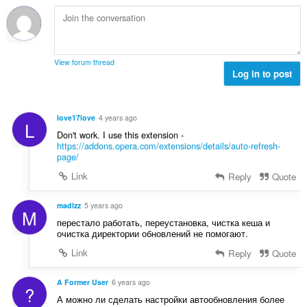
:
View forum thread
Log in to post
love17love
4 years ago
L
Don't work. I use this extension -
https://addons.opera.com/extensions/details/auto-refresh-
page/
Link
Reply
Quote
madlzz
5 years ago
M
перестало работать, переустановка, чистка кеша и
очистка директории обновлений не помогают.
Link
Reply
Quote
A Former User
6 years ago
?
А можно ли сделать настройки автообновления более