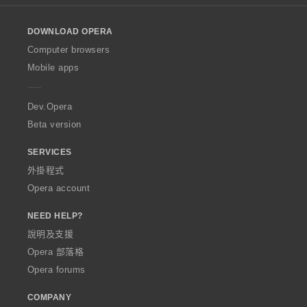
l
o
DOWNLOAD OPERA
w
O
Computer browsers
p
Mobile apps
e
r
a
Dev.Opera
Beta version
SERVICES
外掛程式
Opera account
NEED HELP?
說明及支援
Opera 部落格
Opera forums
COMPANY