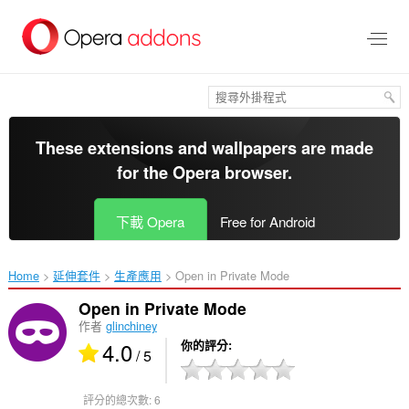
跳
到
主
要
內
容
區
These extensions and wallpapers are made
for the
Opera browser
.
下載 Opera
Free for Android
Home
延伸套件
生產應用
Open in Private Mode‎
Open in Private Mode
作者
glinchiney
4.0
你的評分
/ 5
評分的總次數:
6