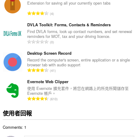
總
Extension for saving all your currently open tabs
次
評
4
數
分
:
的
DVLA Toolkit: Forms, Contacts & Reminders
總
Find DVLA forms, look up contact numbers, and set renewal
reminders for MOT, tax and your driving licence.
次
評
0
數
分
:
的
Desktop Screen Record
總
Record the computer's screen, entire application or a single
browser tab with audio support
次
評
41
數
分
:
的
Evernote Web Clipper
總
使用 Evernote 擴充套件，將您在網路上的所見所聞儲存至
Evernote 帳戶。
次
評
610
數
分
:
的
使用者回報
總
次
Comments: 1
數
: