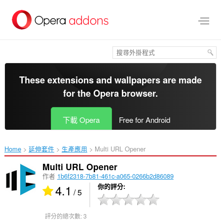
跳
到
主
要
內
容
區
These extensions and wallpapers are made
for the
Opera browser
.
下載 Opera
Free for Android
Home
延伸套件
生產應用
Multi URL Opener‎
Multi URL Opener
作者
1b6f2318-7b81-461c-a065-0266b2d86089
4.1
你的評分
/ 5
評分的總次數:
3