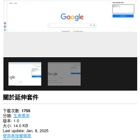
所
有
網
站
的
資
料。
這
個
延
伸
套
件
能
存
取
你
的
關於延伸套件
頁
籤
與
下載次數
1755
瀏
分類
生產應用
覽
版本
1.0
活
大小
14.0 KB
動。
Last update
Jan. 8, 2025
使用者授權條款