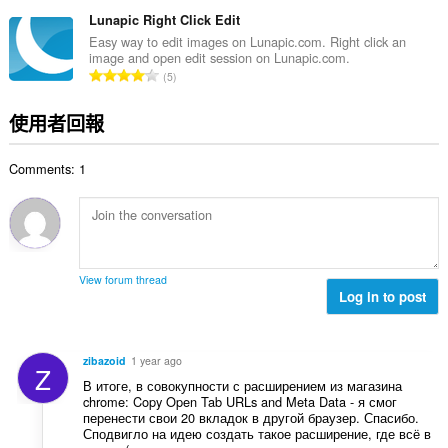
分
:
的
Lunapic Right Click Edit
總
Easy way to edit images on Lunapic.com. Right click an
image and open edit session on Lunapic.com.
次
評
5
數
分
:
的
使用者回報
總
次
Comments: 1
數
:
View forum thread
Log in to post
zibazoid
1 year ago
Z
В итоге, в совокупности с расширением из магазина
chrome: Copy Open Tab URLs and Meta Data - я смог
перенести свои 20 вкладок в другой браузер. Спасибо.
Сподвигло на идею создать такое расширение, где всё в