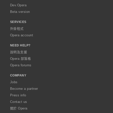
a
Dev.Opera
Beta version
SERVICES
外掛程式
Opera account
NEED HELP?
說明及支援
Opera 部落格
Opera forums
COMPANY
Jobs
Become a partner
Press info
Contact us
關於 Opera