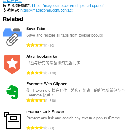
隱私權政策
提供服務的網站
https://magecomp.com/multiple-url-opener
支援網頁
https://magecomp.com/contact
Related
Save Tabs
Save and restore all tabs from toolbar popup!
評
10
分
的
Atavi bookmarks
總
书签与所有的设备和浏览器同步
次
評
170
數
分
:
的
Evernote Web Clipper
總
使用 Evernote 擴充套件，將您在網路上的所見所聞儲存至
Evernote 帳戶。
次
評
610
數
分
:
的
iFrame - Link Viewer
總
Preview any link and search any text in a popup iFrame
次
評
31
數