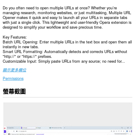
Do you often need to open multiple URLs at once? Whether you’re
managing research, monitoring websites, or just multitasking, Multiple URL
Opener makes it quick and easy to launch all your URLs in separate tabs
with just a single click. This lightweight and user-friendly Opera extension is
designed to simplify your workflow and save precious time.
Key Features:
Batch URL Opening: Enter multiple URLs in the text box and open them all
instantly in new tabs.
Smart URL Formatting: Automatically detects and corrects URLs without
"http://" or "https://" prefixes.
Customizable Input: Simply paste URLs from any source; no need for...
顯示更多欄位
Permissions
螢幕截圖
這
個
延
伸
套
件
能
存
取
你