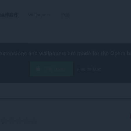
延伸套件
Wallpapers
研發
extensions and wallpapers are made for the
Opera b
下載 Opera
Free for Mac