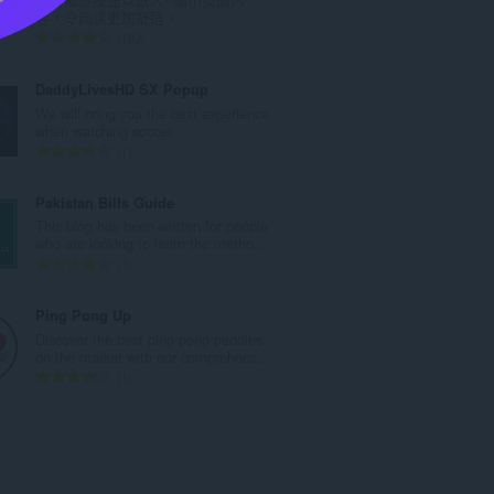
次
容，令阅读更加舒适。
數
評
193
:
分
的
DaddyLivesHD SX Popup
總
We will bring you the best experience
次
when watching soccer.
數
評
1
:
分
的
Pakistan Bills Guide
總
This blog has been written for people
次
who are looking to learn the metho...
數
評
1
:
分
的
Ping Pong Up
總
Discover the best ping pong paddles
次
on the market with our comprehens...
數
評
1
:
分
的
總
次
數