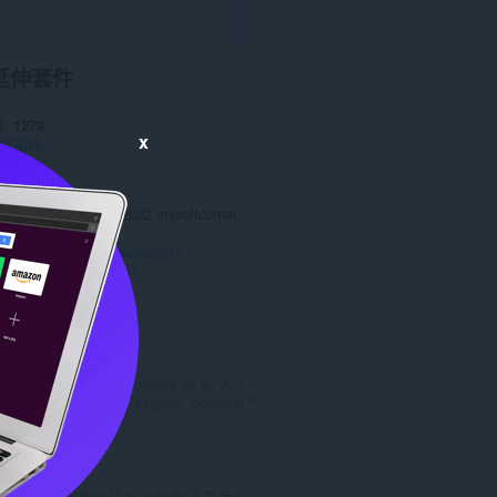
延伸套件
數
1278
x
助功能
0.0
.7 KB
date
Nov. 8, 2022
授權條款
Copyright 2022 mysoftcorner
政策
務的網站
https://moruxo.com/
頁
https://moruxo.com/
ted
Cricket Arroyo
Get the latest updates on all your
favorite cricket leagues, including P...
評
0
分
的
Zoom
總
使用缩放按钮以放大\/缩小页面内