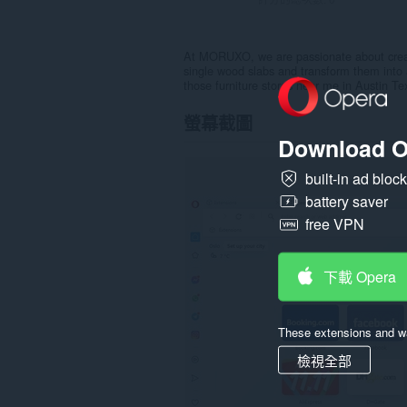
At MORUXO, we are passionate about creati
single wood slabs and transform them into a
those furniture stores near me in Austin Te
螢幕截圖
Download O
built-in ad bloc
battery saver
free VPN
下載 Opera
These extensions and wa
檢視全部