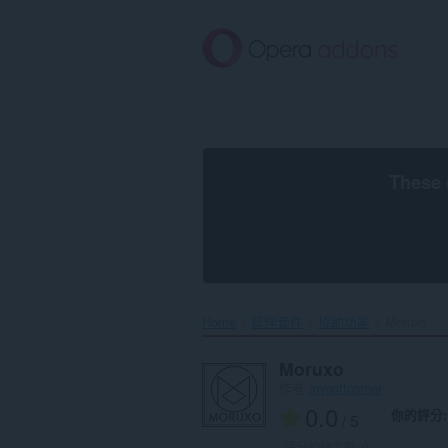
跳
到
主
要
內
容
區
These 
Home
延伸套件
協助功能
Moruxo‎
Moruxo
作者
mysoftcorner
0.0
你的評分
/ 5
評分的總次數:
0