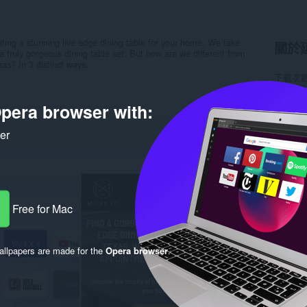
ng a stunning live edge dining table for your home. We take
關於
 truly gorgeous dining table set. But how are we different from
xas? In 3 distinct ways.
下載次
分類
協
版本
1.
pera browser with:
大小
14
Last up
使用者
ker
隱私權
提供服
支援網
Rela
Free for Mac
llpapers are made for the
Opera browser
.