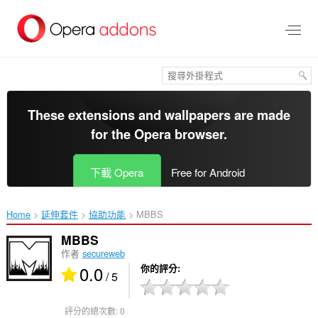
跳
到
主
要
內
容
區
These extensions and wallpapers are made
for the
Opera browser
.
下載 Opera
Free for Android
Home
延伸套件
協助功能
MBBS‎
MBBS
作者
secureweb
0.0
你的評分
/ 5
評分的總次數:
0