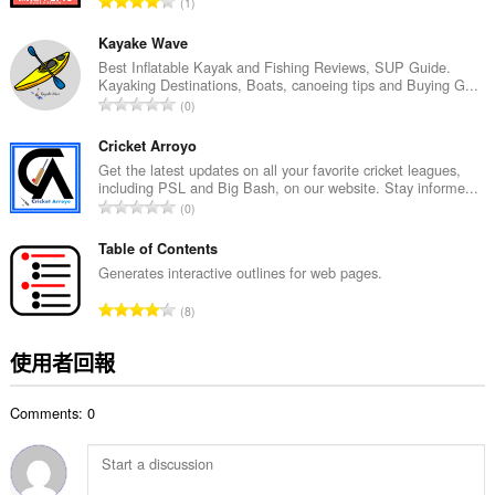
評
1
數
分
:
的
Kayake Wave
總
Best Inflatable Kayak and Fishing Reviews, SUP Guide.
Kayaking Destinations, Boats, canoeing tips and Buying G...
次
評
0
數
分
:
的
Cricket Arroyo
總
Get the latest updates on all your favorite cricket leagues,
including PSL and Big Bash, on our website. Stay informe...
次
評
0
數
分
:
的
Table of Contents
總
Generates interactive outlines for web pages.
次
評
8
數
分
:
的
使用者回報
總
次
Comments: 0
數
: