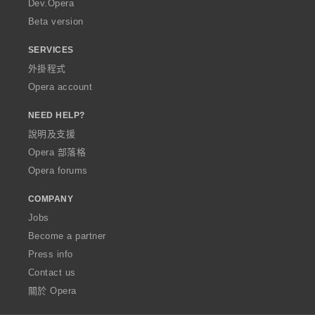
Dev.Opera
Beta version
SERVICES
外掛程式
Opera account
NEED HELP?
說明及支援
Opera 部落格
Opera forums
COMPANY
Jobs
Become a partner
Press info
Contact us
關於 Opera