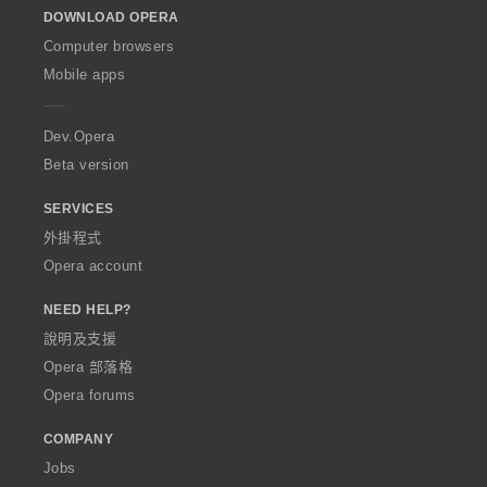
o
DOWNLOAD OPERA
w
O
Computer browsers
p
Mobile apps
e
r
a
Dev.Opera
Beta version
SERVICES
外掛程式
Opera account
NEED HELP?
說明及支援
Opera 部落格
Opera forums
COMPANY
Jobs