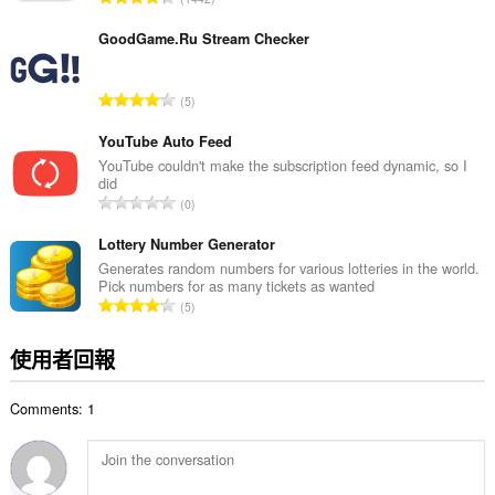
數
分
:
的
GoodGame.Ru Stream Checker
總
次
評
5
數
分
:
的
YouTube Auto Feed
總
YouTube couldn't make the subscription feed dynamic, so I
did
次
評
0
數
分
:
的
Lottery Number Generator
總
Generates random numbers for various lotteries in the world.
Pick numbers for as many tickets as wanted
次
評
5
數
分
:
的
使用者回報
總
次
Comments: 1
數
: