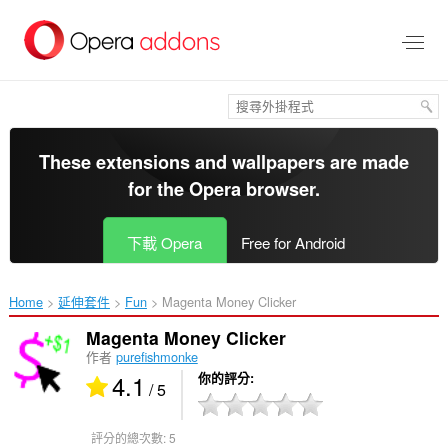
跳
到
主
要
內
容
區
These extensions and wallpapers are made
for the
Opera browser
.
下載 Opera
Free for Android
Home
延伸套件
Fun
Magenta Money Clicker‎
Magenta Money Clicker
作者
purefishmonke
4.1
你的評分
/ 5
評分的總次數:
5