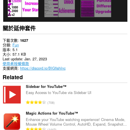
關於延伸套件
下載次數
1627
分類
Fun
版本
5.1
大小
57.1 KB
Last update
Jan. 27, 2023
使用者授權條款
支援網頁
https://discord.io/BIGfishInc
Related
Sidebar for YouTube™
Easy Access to YouTube via Sidebar UI
評
708
分
的
Magic Actions for YouTube™
總
Enhance your YouTube watching experience! Cinema Mode,
Mouse Wheel Volume Control, AutoHD, Expand, Snapshot...
次
評
1442