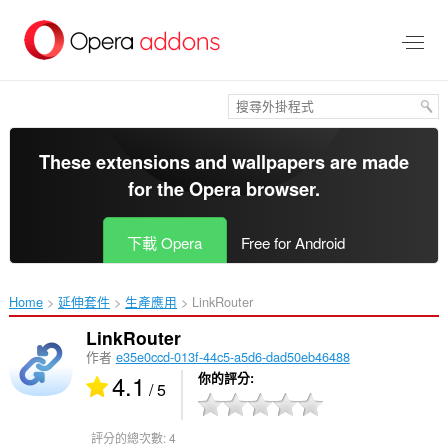
跳
到
主
要
內
容
區
These extensions and wallpapers are made
for the
Opera browser
.
下載 Opera
Free for Android
Home
延伸套件
生產應用
LinkRouter‎
LinkRouter
作者
e35e0ccd-013f-44c5-a5d6-dad50eb46488
4.1
你的評分
/ 5
評分的總次數:
4