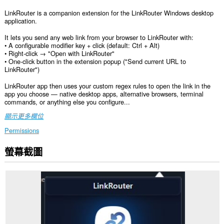
LinkRouter is a companion extension for the LinkRouter Windows desktop
application.
It lets you send any web link from your browser to LinkRouter with:
• A configurable modifier key + click (default: Ctrl + Alt)
• Right-click → "Open with LinkRouter"
• One-click button in the extension popup ("Send current URL to
LinkRouter")
LinkRouter app then uses your custom regex rules to open the link in the
app you choose — native desktop apps, alternative browsers, terminal
commands, or anything else you configure...
顯示更多欄位
Permissions
螢幕截圖
這
個
延
伸
套
件
能
存
取