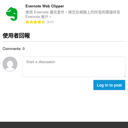
分
:
的
Evernote Web Clipper
總
使用 Evernote 擴充套件，將您在網路上的所見所聞儲存至
Evernote 帳戶。
次
評
610
數
分
:
的
使用者回報
總
次
Comments: 0
數
:
Log in to post