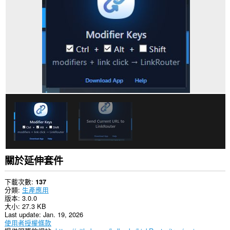
你
所
有
網
站
的
資
料。
這
個
延
伸
套
件
能
存
取
你
部
關於延伸套件
分
網
站
下載次數
137
的
分類
生產應用
資
版本
3.0.0
料。
大小
27.3 KB
Last update
Jan. 19, 2026
使用者授權條款