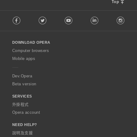
Top
F
Facebook
Twitter
Youtube
LinkedIn
Instag
o
l
l
o
DOWNLOAD OPERA
w
O
Computer browsers
p
Mobile apps
e
r
a
Dev.Opera
Beta version
SERVICES
外掛程式
Opera account
NEED HELP?
說明及支援