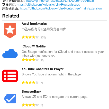
提供服務的網站
https://github.com/kolbasky/LinkRouter/tree/main
支援網頁
https://github.com/kolbasky/LinkRouter/issues
原始碼頁面
https://github.com/kolbasky/LinkRouter/tree/main/extension
Related
Atavi bookmarks
书签与所有的设备和浏览器同步
評
170
分
的
iCloud™ Notifier
總
Get Badge notification for iCloud and instant access to your
inbox with just one click.
次
評
13
數
分
:
的
YouTube Chapters In Player
總
Shows YouTube chapters right in the player
次
評
7
數
分
:
的
BrowserBack
總
Allows ⌫ and ⌦ to navigate the current page.
次
評
3
數