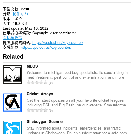
下載次數
2738
分類
協助功能
版本
1.0.0
大小
19.2 KB
Last update
May 16, 2022
使用者授權條款
Copyright 2022 testclicker
隱私權政策
提供服務的網站
https://cpstest.us/key-counter/
支援網頁
https://cpstest.us/key-counter/
Related
MBBS
Welcome to michigan bed bug specialists, llc specializing in
heat treatment, pest control and extermination, and more
評
0
分
的
Cricket Arroyo
總
Get the latest updates on all your favorite cricket leagues,
including PSL and Big Bash, on our website. Stay informe...
次
評
0
數
分
:
的
Sheboygan Scanner
總
Stay informed about incidents, emergencies, and traffic
updates in Sheboygan. Reliable information for a safe com...
次