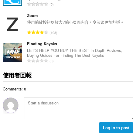
評
0
數
分
:
的
Zoom
總
使用缩放按钮以放大\/缩小页面内容，令阅读更加舒适。
次
評
193
數
分
:
的
Floating Kayaks
總
LET’S HELP YOU BUY THE BEST In-Depth Reviews,
Buying Guides For Finding The Best Kayaks
次
評
0
數
分
:
的
使用者回報
總
次
Comments: 0
數
:
Log in to post