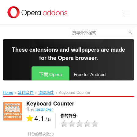
跳
到
主
要
內
容
區
These extensions and wallpapers are made
for the
Opera browser
.
下載 Opera
Free for Android
Home
延伸套件
協助功能
Keyboard Counter‎
Keyboard Counter
作者
testclicker
4.1
你的評分
/ 5
評分的總次數:
3