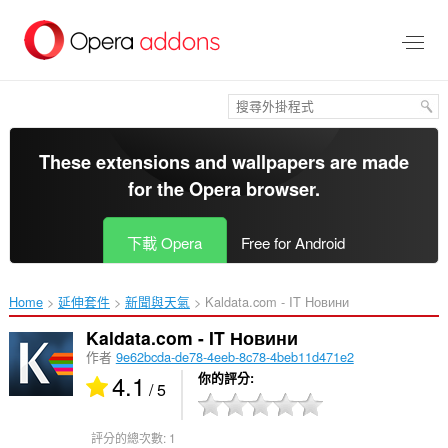
跳
到
主
要
內
容
區
These extensions and wallpapers are made
for the
Opera browser
.
下載 Opera
Free for Android
Home
延伸套件
新聞與天氣
Kaldata.com - IT Новини‎
Kaldata.com - IT Новини
作者
9e62bcda-de78-4eeb-8c78-4beb11d471e2
4.1
你的評分
/ 5
評分的總次數:
1