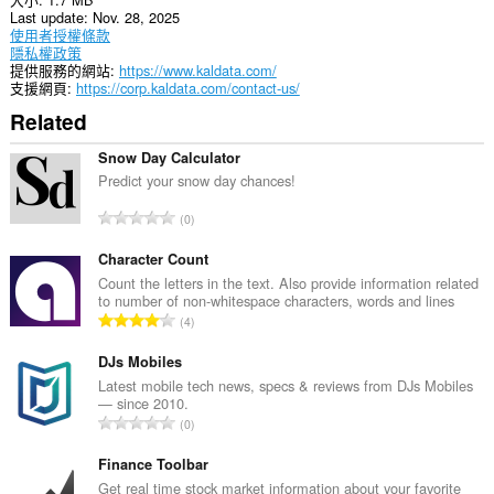
Last update
Nov. 28, 2025
使用者授權條款
隱私權政策
提供服務的網站
https://www.kaldata.com/
支援網頁
https://corp.kaldata.com/contact-us/
Related
Snow Day Calculator
Predict your snow day chances!
評
0
分
的
Character Count
總
Count the letters in the text. Also provide information related
to number of non-whitespace characters, words and lines
次
評
4
數
分
:
的
DJs Mobiles
總
Latest mobile tech news, specs & reviews from DJs Mobiles
— since 2010.
次
評
0
數
分
:
的
Finance Toolbar
總
Get real time stock market information about your favorite