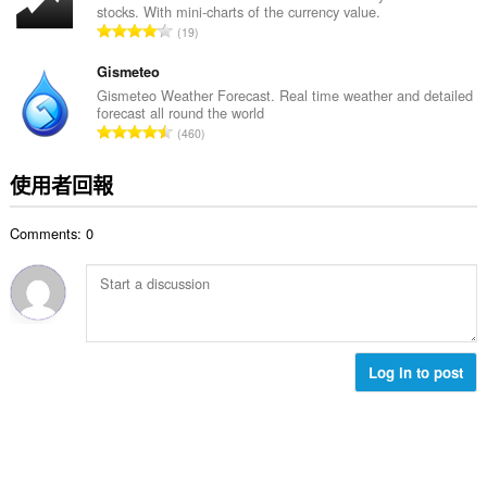
stocks. With mini-charts of the currency value.
次
評
19
數
分
:
的
Gismeteo
總
Gismeteo Weather Forecast. Real time weather and detailed
forecast all round the world
次
評
460
數
分
:
的
使用者回報
總
次
Comments: 0
數
:
Log in to post