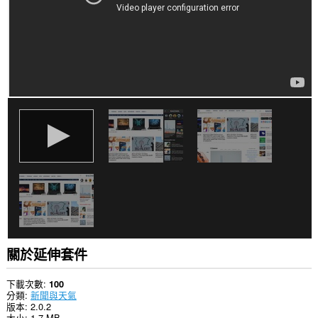
網
站
的
資
料。
這
個
延
伸
套
件
能
存
取
你
部
分
網
站
的
資
關於延伸套件
料。
下載次數
100
分類
新聞與天氣
版本
2.0.2
大小
1.7 MB