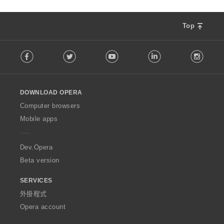
Top
F
Facebook
Twitter
Youtube
LinkedIn
Instag
o
l
l
o
DOWNLOAD OPERA
w
O
Computer browsers
p
Mobile apps
e
r
a
Dev.Opera
Beta version
SERVICES
外掛程式
Opera account