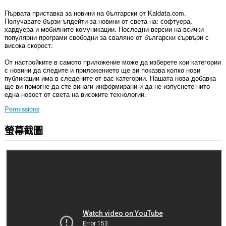
Първата приставка за новини на български от Kaldata.com.
Получавате бързи ъпдейти за новини от света на: софтуера,
хардуера и мобилните комуникации. Последни версии на всички
популярни програми свободни за сваляне от български сървъри с
висока скорост.
От настройките в самото приложение може да изберете кои категории
с новини да следите и приложението ще ви показва колко нови
публикации има в следените от вас категории. Нашата нова добавка
ще ви помогне да сте винаги информирани и да не изпуснете нито
една новост от света на високите технологии.
Permissions
螢幕截圖
這
個
延
伸
套
件
能
存
取
你
所
有