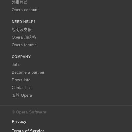
外掛程式
Opera account
NEED HELP?
說明及支援
Opera 部落格
Opera forums
COMPANY
Jobs
Become a partner
Press info
Contact us
關於 Opera
© Opera Software
Privacy
Terms of Service