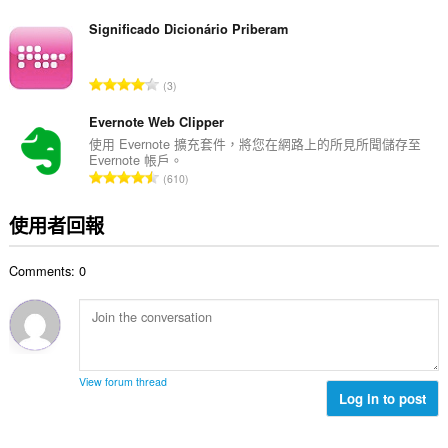
分
:
的
Significado Dicionário Priberam
總
次
評
3
數
分
:
的
Evernote Web Clipper
總
使用 Evernote 擴充套件，將您在網路上的所見所聞儲存至
Evernote 帳戶。
次
評
610
數
分
:
的
使用者回報
總
次
Comments: 0
數
:
View forum thread
Log in to post