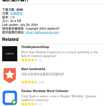
下載次數
2246
分類
生產應用
版本
1.0
大小
40.4 KB
Last update
July 29, 2024
使用者授權條款
Copyright 2024 Jayden37
提供服務的網站
https://deltaexecuter.com
Related
Thietbiyteminhhiep
Minh Hiep Medical Equipment is a brand operating in the
field of medical equipment
評
1
分
的
Atavi bookmarks
總
书签与所有的设备和浏览器同步
次
評
170
數
分
:
的
Yandex Wordstat Word Collector
總
Сбор фраз и минус-слов в Яндекс Wordstat. Данные
хранятся локально.
次
評
1
數