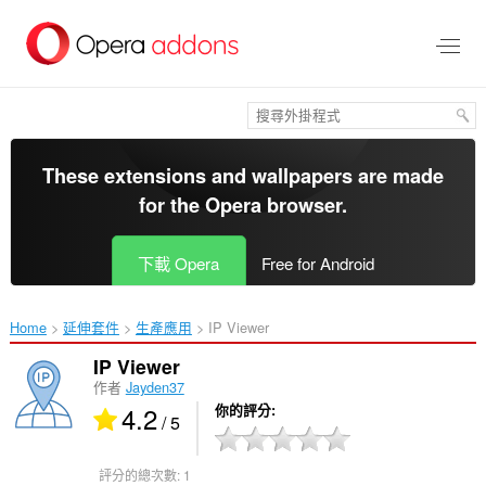
跳
到
主
要
內
容
區
These extensions and wallpapers are made
for the
Opera browser
.
下載 Opera
Free for Android
Home
延伸套件
生產應用
IP Viewer‎
IP Viewer
作者
Jayden37
4.2
你的評分
/ 5
評分的總次數:
1