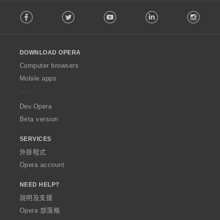
F
Facebook
Twitter
Youtube
LinkedIn
Instag
o
l
l
o
DOWNLOAD OPERA
w
O
Computer browsers
p
Mobile apps
e
r
a
Dev.Opera
Beta version
SERVICES
外掛程式
Opera account
NEED HELP?
說明及支援
Opera 部落格