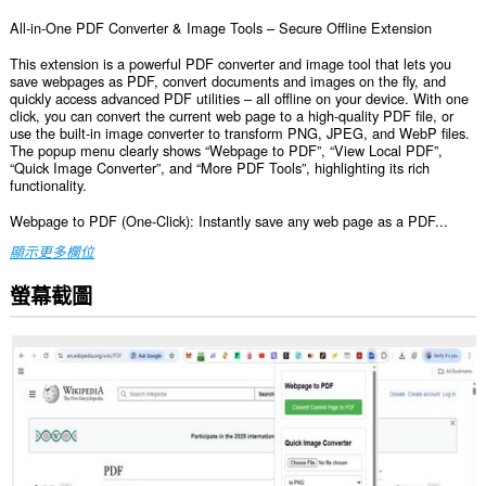
All-in-One PDF Converter & Image Tools – Secure Offline Extension
This extension is a powerful PDF converter and image tool that lets you
save webpages as PDF, convert documents and images on the fly, and
quickly access advanced PDF utilities – all offline on your device. With one
click, you can convert the current web page to a high-quality PDF file, or
use the built-in image converter to transform PNG, JPEG, and WebP files.
The popup menu clearly shows “Webpage to PDF”, “View Local PDF”,
“Quick Image Converter”, and “More PDF Tools”, highlighting its rich
functionality.
Webpage to PDF (One-Click): Instantly save any web page as a PDF...
顯示更多欄位
螢幕截圖