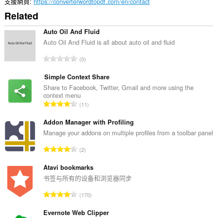
支援網頁
https://converterwordtopdf.com/en/contact
Related
Auto Oil And Fluid
Auto Oil And Fluid is all about auto oil and fluid
評
0
分
的
Simple Context Share
總
Share to Facebook, Twitter, Gmail and more using the
context menu
次
評
11
數
分
:
的
Addon Manager with Profiling
總
Manage your addons on multiple profiles from a toolbar panel
次
評
2
數
分
:
的
Atavi bookmarks
總
书签与所有的设备和浏览器同步
次
評
170
數
分
:
的
Evernote Web Clipper