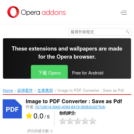
跳
到
主
要
內
容
區
These extensions and wallpapers are made
for the
Opera browser
.
下載 Opera
Free for Android
Home
延伸套件
生產應用
Image to PDF Converter : Save as Pdf‎
Image to PDF Converter : Save as Pdf
作者
1b7c3614-5dc0-409d-8419-0b0b3c0275cb
0.0
你的評分
/ 5
評分的總次數:
0