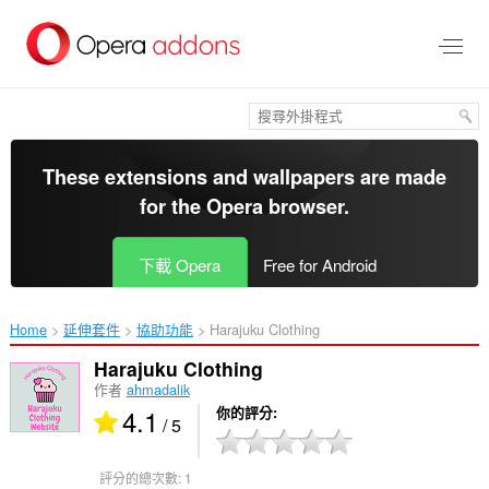
跳
到
主
要
內
容
區
These extensions and wallpapers are made
for the
Opera browser
.
下載 Opera
Free for Android
Home
延伸套件
協助功能
Harajuku Clothing‎
Harajuku Clothing
作者
ahmadalik
4.1
你的評分
/ 5
評分的總次數:
1