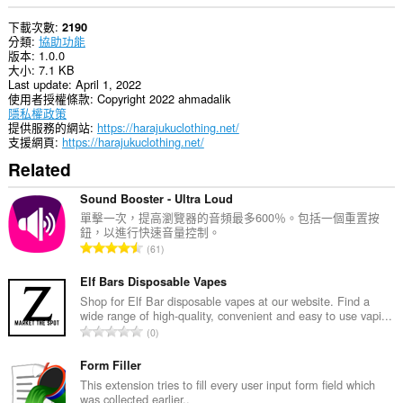
下載次數
2190
分類
協助功能
版本
1.0.0
大小
7.1 KB
Last update
April 1, 2022
使用者授權條款
Copyright 2022 ahmadalik
隱私權政策
提供服務的網站
https://harajukuclothing.net/
支援網頁
https://harajukuclothing.net/
Related
Sound Booster - Ultra Loud
單擊一次，提高瀏覽器的音頻最多600％。包括一個重置按
鈕，以進行快速音量控制。
評
61
分
的
Elf Bars Disposable Vapes
總
Shop for Elf Bar disposable vapes at our website. Find a
wide range of high-quality, convenient and easy to use vapi...
次
評
0
數
分
:
的
Form Filler
總
This extension tries to fill every user input form field which
was collected earlier..
次