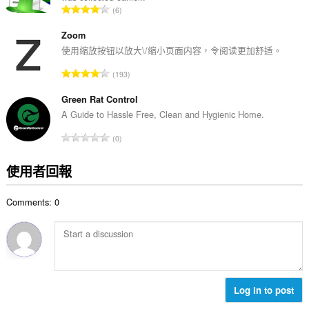
評
6
數
分
:
的
Zoom
總
使用缩放按钮以放大\/缩小页面内容，令阅读更加舒适。
次
評
193
數
分
:
的
Green Rat Control
總
A Guide to Hassle Free, Clean and Hygienic Home.
次
評
0
數
分
:
的
使用者回報
總
次
Comments: 0
數
:
Log in to post