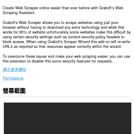
Create Web Scrapes online easier than ever before with GrabzIt’s Web
Scraping Assistant.
GrabzIt's Web Scraper allows you to scrape websites using just your
browser without having to download any extra technology and while this
works for 95% of website unfortunately some websites make this difficult by
using certain security settings such as content-security-policy headers to
block access. When using GrabzIt's Scraper Wizard this add on will re-write
URL's as required so that resources appear correctly within the wizard.
To overcome these issues and make your web scraping easier, you can use
this extension to disable this some security features for requests...
顯示更多欄位
Permissions
螢幕截圖
這
個
延
伸
套
件
能
存
取