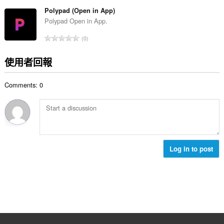
分
瀏
:
覽
的
Polypad (Open in App)
活
總
Polypad Open in App.
動。
次
評
0
數
分
:
的
使用者回報
總
次
Comments: 0
數
:
Log in to post