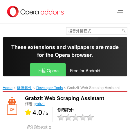
跳
到
主
要
內
容
區
These extensions and wallpapers are made
for the
Opera browser
.
下載 Opera
Free for Android
Home
延伸套件
Developer Tools
GrabzIt Web Scraping Assistant‎
GrabzIt Web Scraping Assistant
作者
grabzit
4.0
你的評分
/ 5
評分的總次數:
2