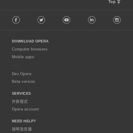
Top
F
Facebook
Twitter
Youtube
LinkedIn
Instag
o
l
l
o
DOWNLOAD OPERA
w
O
Computer browsers
p
Mobile apps
e
r
a
Dev.Opera
Beta version
SERVICES
外掛程式
Opera account
NEED HELP?
說明及支援