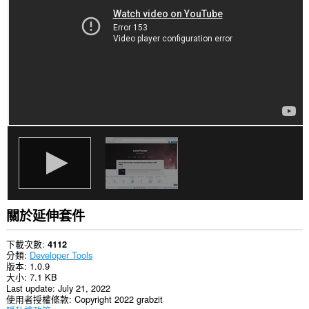
你
所
有
網
站
的
資
料。
這
個
延
伸
套
件
能
存
取
你
部
關於延伸套件
分
網
站
下載次數
4112
的
分類
Developer Tools
資
版本
1.0.9
料。
大小
7.1 KB
Last update
July 21, 2022
This
使用者授權條款
Copyright 2022 grabzit