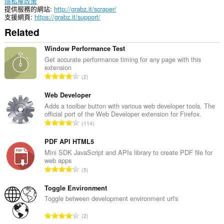
permission
隱私權政策
allows
提供服務的網站
http://grabz.it/scraper/
other
支援網頁
https://grabz.it/support/
installed
Related
extensions
and
web
Window Performance Test
pages
Get accurate performance timing for any page with this
to
extension
communicate
評
2
with
分
this
的
Web Developer
extension.
總
Adds a toolbar button with various web developer tools. The
這
official port of the Web Developer extension for Firefox.
次
個
評
114
數
延
分
:
伸
的
PDF API HTML5
套
總
Mini SDK JavaScript and APIs library to create PDF file for
件
web apps
能
次
評
存
5
數
取
分
:
你
的
Toggle Environment
的
總
Toggle between development environment url's
頁
次
籤
評
與
2
數