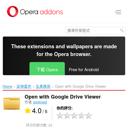
跳
到
主
要
內
容
區
These extensions and wallpapers are made
for the
Opera browser
.
下載 Opera
Free for Android
Home
延伸套件
生產應用
Open with Google Drive Viewer‎
Open with Google Drive Viewer
作者
arpitnext
4.0
你的評分
/ 5
評分的總次數:
23