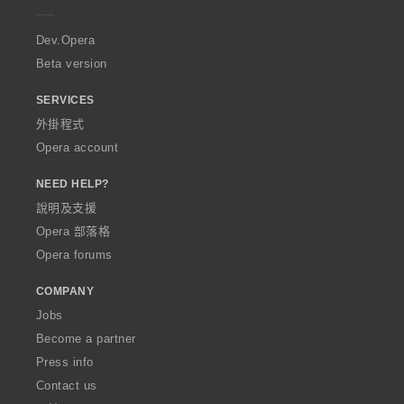
r
a
Dev.Opera
Beta version
SERVICES
外掛程式
Opera account
NEED HELP?
說明及支援
Opera 部落格
Opera forums
COMPANY
Jobs
Become a partner
Press info
Contact us