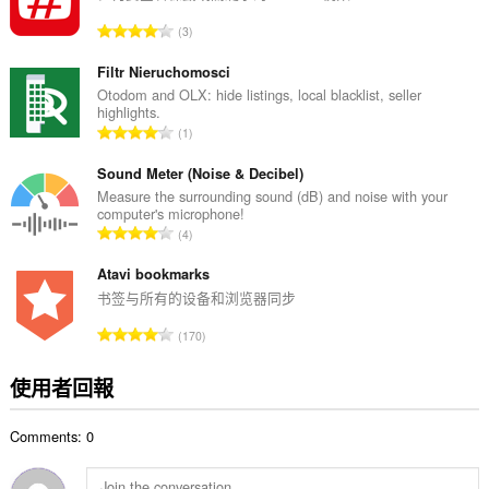
次
評
3
數
分
:
的
Filtr Nieruchomosci
總
Otodom and OLX: hide listings, local blacklist, seller
highlights.
次
評
1
數
分
:
的
Sound Meter (Noise & Decibel)
總
Measure the surrounding sound (dB) and noise with your
computer's microphone!
次
評
4
數
分
:
的
Atavi bookmarks
總
书签与所有的设备和浏览器同步
次
評
170
數
分
:
的
使用者回報
總
次
Comments: 0
數
: