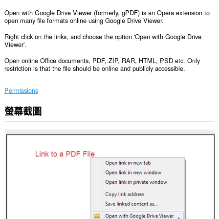
Open with Google Drive Viewer (formerly, gPDF) is an Opera extension to
open many file formats online using Google Drive Viewer.
Right click on the links, and choose the option 'Open with Google Drive
Viewer'.
Open online Office documents, PDF, ZIP, RAR, HTML, PSD etc. Only
restriction is that the file should be online and publicly accessible.
Permissions
螢幕截圖
這
個
延
伸
套
件
能
存
取
你
的
頁
籤
與