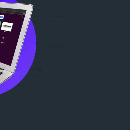
:
分
的
Green Rat Control
總
A Guide to Hassle Free, Clean and
次
Hygienic Home.
數
評
0
:
分
的
Zoom
總
使用缩放按钮以放大\/缩小页面内
次
容，令阅读更加舒适。
數
評
193
:
分
的
accessibility.video
總
Enables accessibility options for
次
various video players on the web b...
數
評
4
:
分
的
總
次
數
: