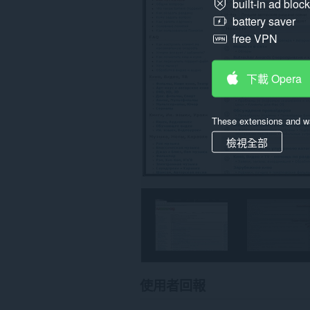
網
built-in ad bloc
站
battery saver
的
資
free VPN
料。
這
下載 Opera
個
延
伸
套
These extensions and wa
件
能
檢視全部
存
取
你
的
頁
籤
與
瀏
覽
活
動。
使用者回報