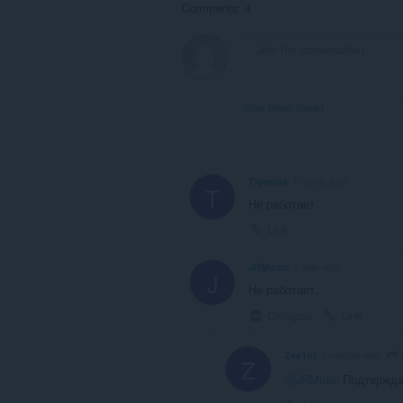
Comments: 4
View forum thread
Tigerrus
1 month ago
T
Не работает.
Link
JRMusic
1 year ago
J
Не работает.
Collapse
Link
Zea1ot
2 months ago
Z
@JRMusic
Подтерждаю