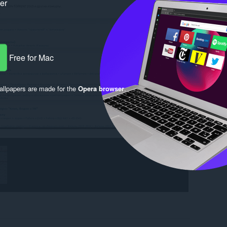
ker
Free for Mac
llpapers are made for the
Opera browser
.