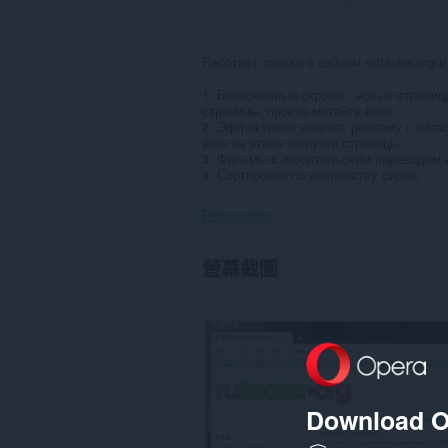
Работает только с сайтом rutracker.org и 
1. Бесконечный скролл - новые страницы
страницы, просто мотайте вниз.
2. Эффективно убирает рекламу с rutrac
еще на этапе загрузки страницы.
3. Фильмы с любительским переводом 
4. Сортировка по количеству сидов.
Permissions
這
螢幕截圖
個
延
伸
套
件
能
存
取
你
Download O
部
分