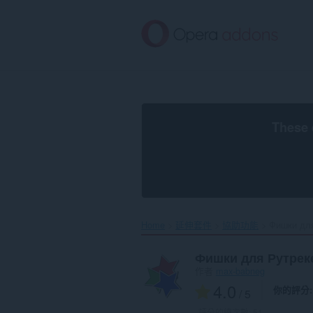
跳
到
主
要
內
容
區
These 
Home
延伸套件
協助功能
Фишки для
Фишки для Рутрек
作者
max-babneg
4.0
你的評分
/ 5
評分的總次數:
51