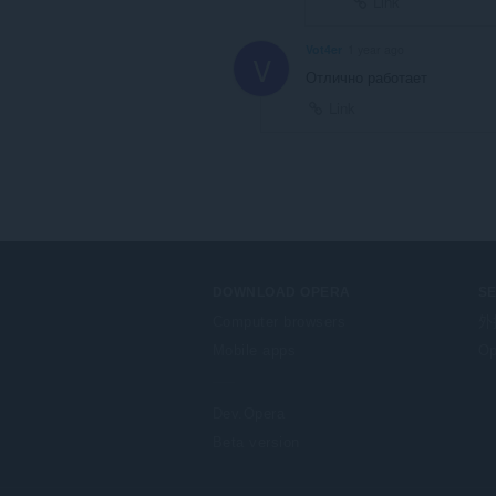
Link
Vot4er
1 year ago
V
Отлично работает
Link
DOWNLOAD OPERA
S
Computer browsers
外
Mobile apps
Op
Dev.Opera
Beta version