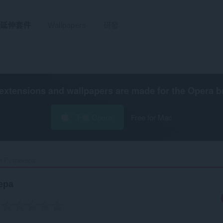
延伸套件
Wallpapers
研發
extensions and wallpapers are made for the
Opera b
下載 Opera
Free for Mac
 Рутрекера‎
ера