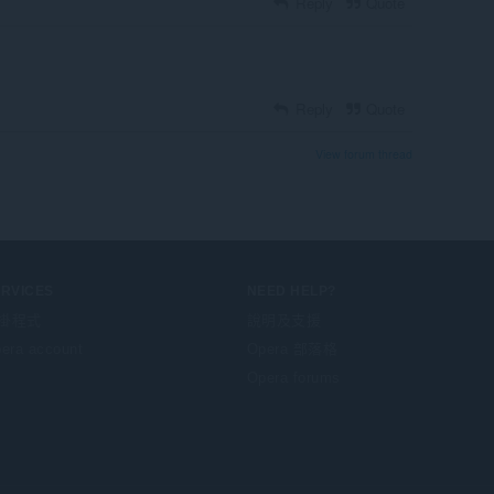
Reply
Quote
Reply
Quote
View forum thread
ERVICES
NEED HELP?
掛程式
說明及支援
era account
Opera 部落格
Opera forums