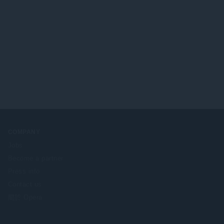
COMPANY
Jobs
Become a partner
Press info
Contact us
關於 Opera