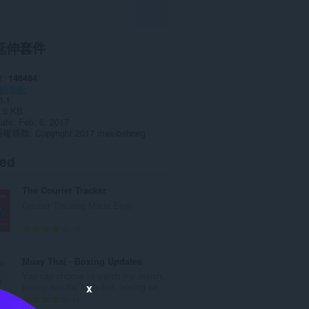
延伸套件
數
148484
助功能
5.1
.9 KB
date
Feb. 6, 2017
授權條款
Copyright 2017 max-babneg
ted
The Courier Tracker
Courier Tracking Made Easy
評
2
分
的
Muay Thai - Boxing Updates
總
You can choose to watch the match,
次
x
boxing results, high-line, boxing ne...
數
評
1