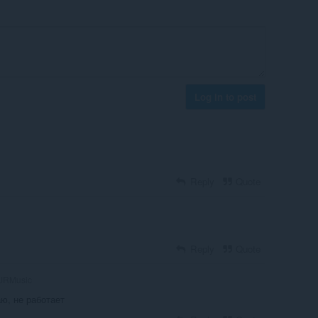
Log in to post
Reply
Quote
Reply
Quote
JRMusic
, не работает