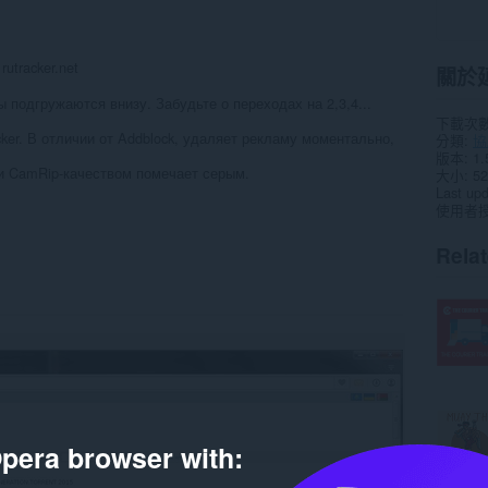
rutracker.net
關於
 подгружаются внизу. Забудьте о переходах на 2,3,4...
下載次
ker. В отличии от Addblock, удаляет рекламу моментально,
分類
協
版本
1.
и CamRip-качеством помечает серым.
大小
52
Last up
使用者
Rela
pera browser with: