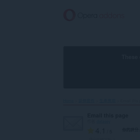
跳
到
主
要
內
容
區
These 
Home
延伸套件
生產應用
Email this 
Email this page
作者
datasey
4.1
你的評分
/ 5
評分的總次數:
3