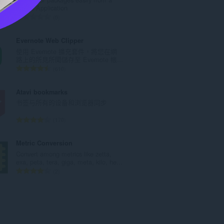
次
Single Application
數
評
0
:
分
的
Evernote Web Clipper
總
使用 Evernote 擴充套件，將您在網
次
路上的所見所聞儲存至 Evernote 帳...
數
評
610
:
分
的
Atavi bookmarks
總
书签与所有的设备和浏览器同步
次
數
評
170
:
分
的
Metric Conversion
總
Convert among metrics like zetta,
次
exa, peta, tera, giga, meta, kilo, he...
數
評
2
:
分
的
總
次
數