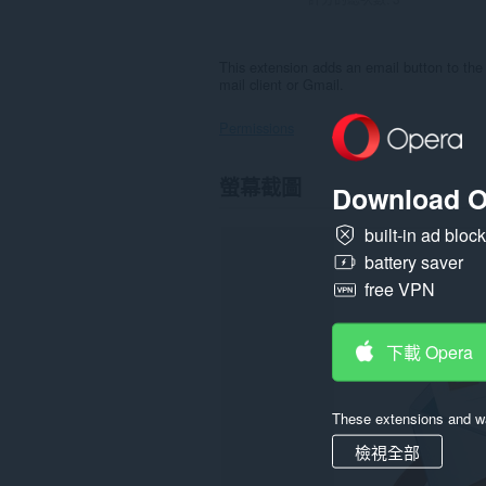
This extension adds an email button to the 
mail client or Gmail.
Permissions
這
螢幕截圖
Download O
個
延
伸
built-in ad bloc
套
battery saver
件
能
free VPN
存
取
你
所
下載 Opera
有
網
站
These extensions and wa
的
資
檢視全部
料。