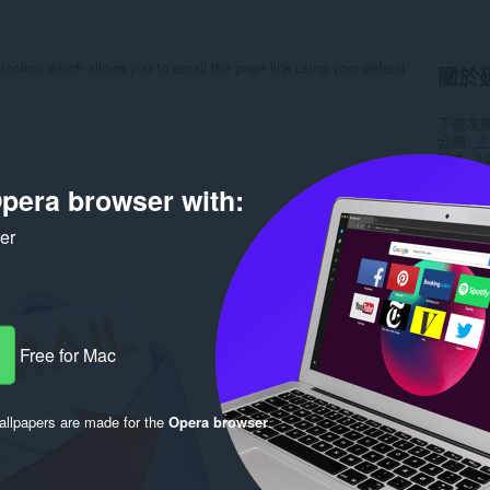
toolbar which allows you to email the page link using your default
關於
下載次
分類
生
版本
1.
大小
8.
pera browser with:
Last up
使用者
隱私權
ker
提供服
支援網
Rela
Free for Mac
llpapers are made for the
Opera browser
.