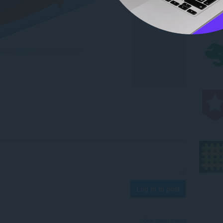
Log in to post
View forum thread