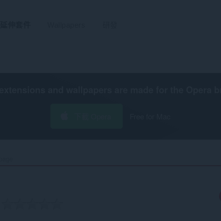
延伸套件
Wallpapers
研發
extensions and wallpapers are made for the
Opera b
下載 Opera
Free for Mac
page‎