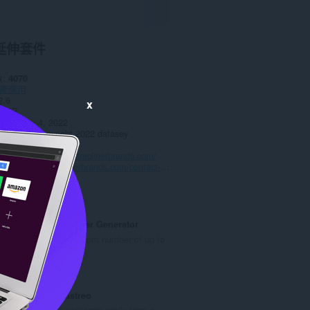
延伸套件
數
4070
產應用
2.6
x
6 KB
date
May 4, 2022
授權條款
Copyright 2022 datasey
政策
務的網站
https://bestreclinerbrands.com/
頁
https://bestreclinerbrands.com/contact-us/
ted
Random Number Generator
Generate a random number of up to
5 digits.
評
1
分
的
Estafeta Rastreo
總
Track your packages easily from a