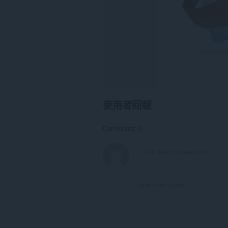
這
個
延
伸
套
件
能
存
取
你
的
頁
籤
使用者回報
與
瀏
覽
Comments: 0
活
動。
View forum thread